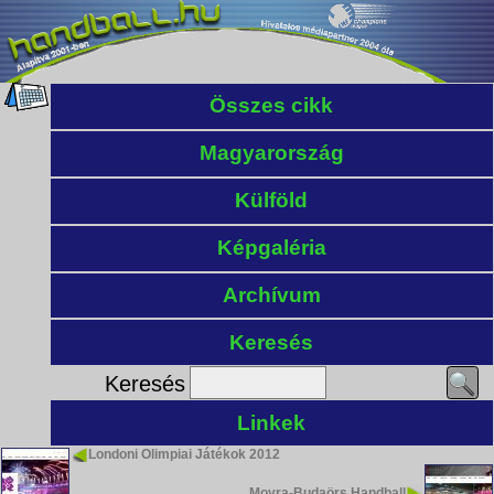
Összes cikk
Magyarország
Külföld
Képgaléria
Archívum
Keresés
Keresés
Linkek
Londoni Olimpiai Játékok 2012
Moyra-Budaörs Handball