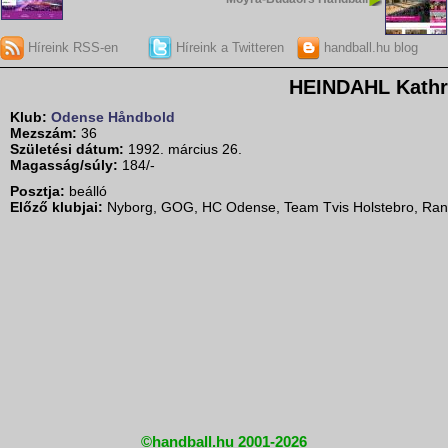
Híreink RSS-en
Híreink a Twitteren
handball.hu blog
HEINDAHL Kathr
Klub:
Odense Håndbold
Mezszám:
36
Születési dátum:
1992. március 26.
Magasság/súly:
184/-
Posztja:
beálló
Előző klubjai:
Nyborg, GOG, HC Odense, Team Tvis Holstebro, Ra
©handball.hu 2001-2026