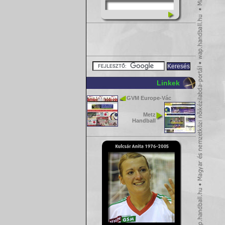
Linkek
GVM Europe-Vác
Metz
Handball