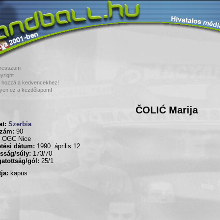
resszum
yright
 hozzá a kedvencekhez!
yen ez a kezdőlapom!
ČOLIĆ Marija
t:
Szerbia
zám:
90
OGC Nice
tési dátum:
1990. április 12.
sság/súly:
173/70
atottság/gól:
25/1
ja:
kapus