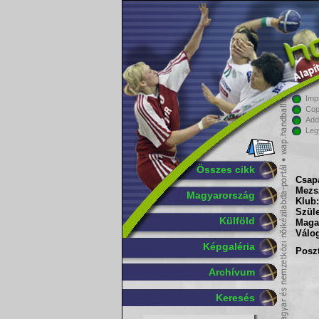
Imp
Cop
Add
Leg
Összes cikk
Csapa
Mezs
Magyarország
Klub:
Szüle
Külföld
Maga
Válog
Képgaléria
Poszt
Archívum
Keresés