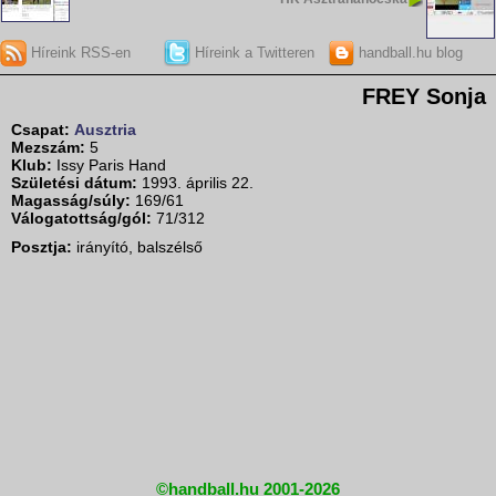
Híreink RSS-en
Híreink a Twitteren
handball.hu blog
FREY Sonja
Csapat:
Ausztria
Mezszám:
5
Klub:
Issy Paris Hand
Születési dátum:
1993. április 22.
Magasság/súly:
169/61
Válogatottság/gól:
71/312
Posztja:
irányító, balszélső
©handball.hu 2001-2026