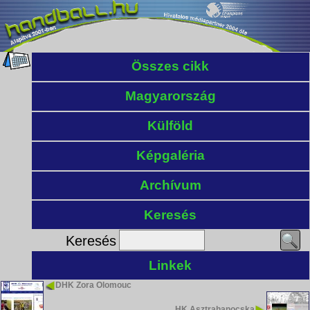
Összes cikk
Magyarország
Külföld
Képgaléria
Archívum
Keresés
Keresés
Linkek
DHK Zora Olomouc
HK Asztrahanocska