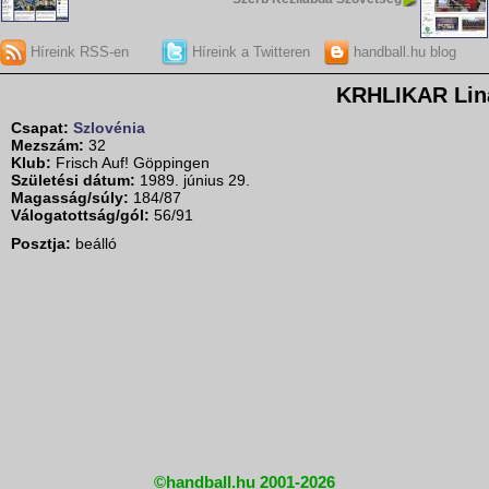
Híreink RSS-en
Híreink a Twitteren
handball.hu blog
KRHLIKAR Lin
Csapat:
Szlovénia
Mezszám:
32
Klub:
Frisch Auf! Göppingen
Születési dátum:
1989. június 29.
Magasság/súly:
184/87
Válogatottság/gól:
56/91
Posztja:
beálló
©handball.hu 2001-2026