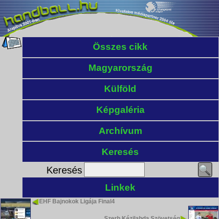
Összes cikk
Magyarország
Külföld
Képgaléria
Archívum
Keresés
Keresés
Linkek
EHF Bajnokok Ligája Final4
Szerb Kézilabda Szövetség