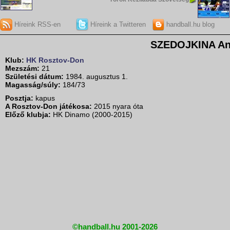
Híreink RSS-en
Híreink a Twitteren
handball.hu blog
SZEDOJKINA A
Klub:
HK Rosztov-Don
Mezszám:
21
Születési dátum:
1984. augusztus 1.
Magasság/súly:
184/73
Posztja:
kapus
A Rosztov-Don játékosa:
2015 nyara óta
Előző klubja:
HK Dinamo (2000-2015)
©handball.hu 2001-2026