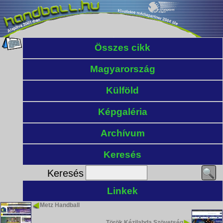
Összes cikk
Magyarország
Külföld
Képgaléria
Archívum
Keresés
Keresés
Linkek
Metz Handball
Török Kézilabda Szövetség