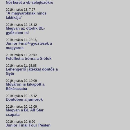
Női keret a vb-selejtezőkre
2019. május 13. 7:27
"A magyaroknak nincs
taktikája"
2019. május 12. 15:12
Megvan az ötödik BL-
győzelem is!
2019. május 11. 22:16
Junior Final4-győztesek a
magyarok
2019. május 11. 20:40
Felülhet a trónra a Siófok
2019. május 11. 15:05
Lehengerlő játékkal döntős a
Győr
2019. május 10. 19:09
Móváron is kikapott a
Békéscsaba
2019. május 10. 15:12
Döntőben a juniorok
2019. május 10. 12:09
Megvan a BL All Star
csapata
2019. május 10. 6:20
Junior Final Four Pesten