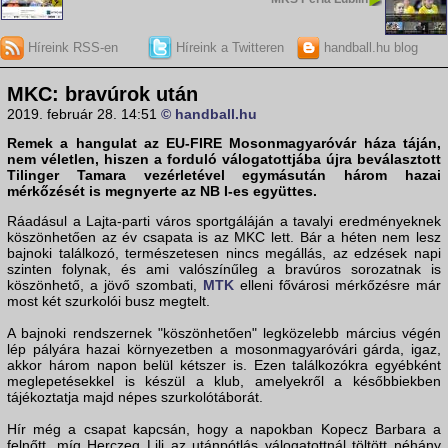
Híreink RSS-en
Híreink a Twitteren
handball.hu blog
MKC: bravúrok után
2019. február 28. 14:51
© handball.hu
Remek a hangulat az EU-FIRE Mosonmagyaróvár háza táján,
nem véletlen, hiszen a forduló válogatottjába újra beválasztott
Tilinger Tamara vezérletével egymásután három hazai
mérkőzését is megnyerte az NB I-es együttes.
Ráadásul a Lajta-parti város sportgáláján a tavalyi eredményeknek
köszönhetően az év csapata is az MKC lett. Bár a héten nem lesz
bajnoki találkozó, természetesen nincs megállás, az edzések napi
szinten folynak, és ami valószínűleg a bravúros sorozatnak is
köszönhető, a jövő szombati,
MTK
elleni fővárosi mérkőzésre már
most két szurkolói busz megtelt.
A bajnoki rendszernek "köszönhetően" legközelebb március végén
lép pályára hazai környezetben a mosonmagyaróvári gárda, igaz,
akkor három napon belül kétszer is. Ezen találkozókra egyébként
meglepetésekkel is készül a klub, amelyekről a későbbiekben
tájékoztatja majd népes szurkolótáborát.
Hír még a csapat kapcsán, hogy a napokban Kopecz Barbara a
felnőtt, míg Herczeg Lili az utánpótlás válogatottnál töltött néhány