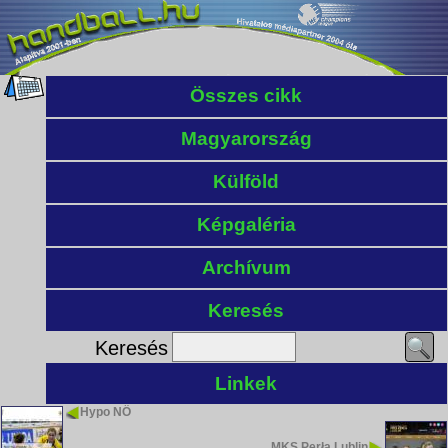
Összes cikk
Magyarország
Külföld
Képgaléria
Archívum
Keresés
Keresés
Linkek
Hypo NÖ
MKS Perła Lublin