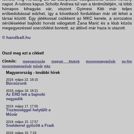
napot. A rutinos kapus Scholtz Andrea túl van a térdműtétjén, rá több
hónapos kihagyás vár, viszont Gyimesi Kitti már teljes
erőbedobással edzhet, így a következő fordulóban már ott lehet a
társai között. Egy játékossal csökkent az MKC kerete, a sorozatos
sérülésekkel bajlódó horvát válogatott Žana Marić és a klub közös
megegyezéssel szerződést bontott, az átlövő már haza is utazott.
© handball.hu
Oszd meg ezt a cikket!
Címkék:
magyarország
magyar klubok
mosonmagyaróvár
eu-fire
mosonmagyaróvár
móvár
mkc
Magyarország - további hírek
2019. május 22. 18:15
Búcsúzunk
2019. május 18. 18:21
Az ÉRD lett a bajnoki
negyedik
2019. május 17. 17:55
Tisztességgel helytállt a
Móvár
2019. május 15. 17:57
Snelderrel győzött a Fradi
2019. május 15. 7:19