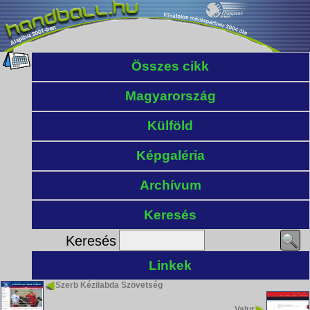
Összes cikk
Magyarország
Külföld
Képgaléria
Archívum
Keresés
Keresés
Linkek
Szerb Kézilabda Szövetség
Valur