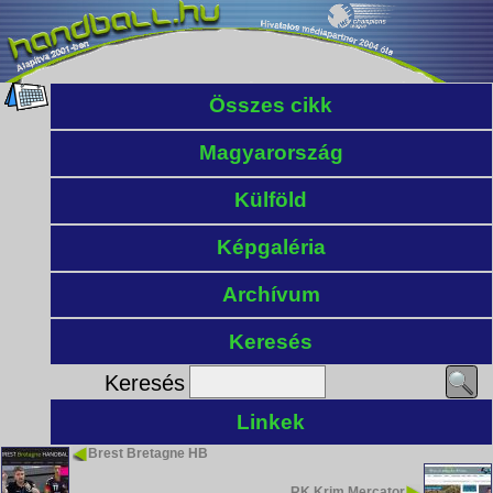
Összes cikk
Magyarország
Külföld
Képgaléria
Archívum
Keresés
Keresés
Linkek
Brest Bretagne HB
RK Krim Mercator