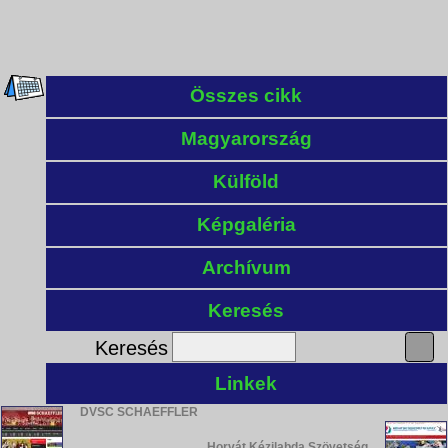
Összes cikk
Magyarország
Külföld
Képgaléria
Archívum
Keresés
Keresés
Linkek
DVSC SCHAEFFLER
Horvát Kézilabda Szövetség