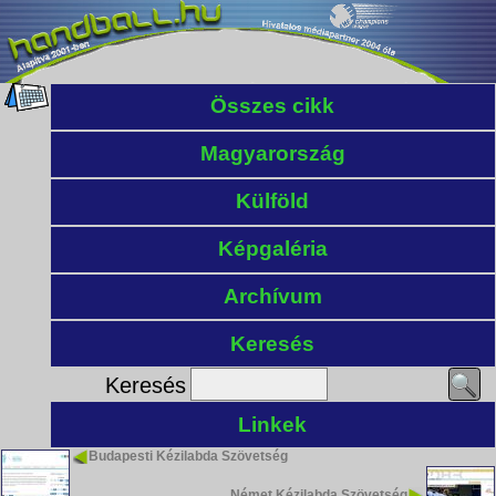
Összes cikk
Magyarország
Külföld
Képgaléria
Archívum
Keresés
Keresés
Linkek
Budapesti Kézilabda Szövetség
Német Kézilabda Szövetség