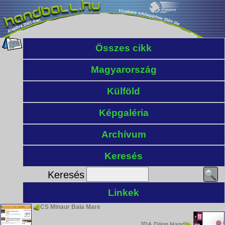
Összes cikk
Magyarország
Külföld
Képgaléria
Archívum
Keresés
Keresés
Linkek
CS Minaur Baia Mare
JDA Dijon Hand