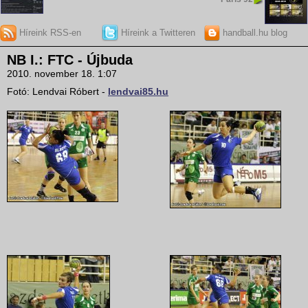
Híreink RSS-en
Híreink a Twitteren
handball.hu blog
NB I.: FTC - Újbuda
2010. november 18. 1:07
Fotó: Lendvai Róbert -
lendvai85.hu