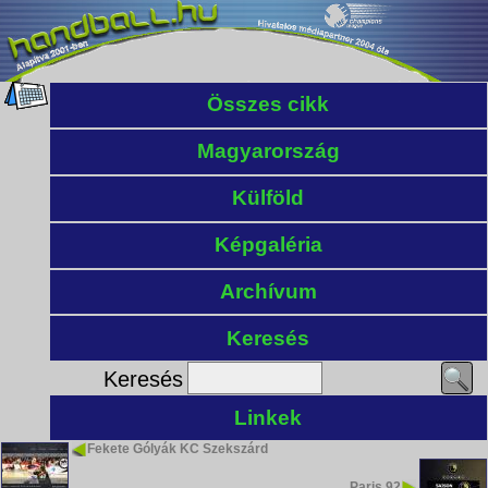
Összes cikk
Magyarország
Külföld
Képgaléria
Archívum
Keresés
Keresés
Linkek
Fekete Gólyák KC Szekszárd
Paris 92