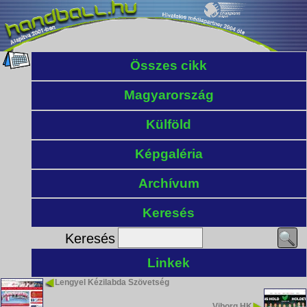
Összes cikk
Magyarország
Külföld
Képgaléria
Archívum
Keresés
Keresés
Linkek
Lengyel Kézilabda Szövetség
Viborg HK