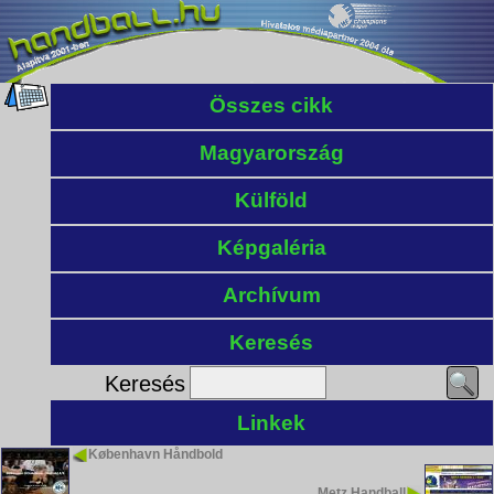
Összes cikk
Magyarország
Külföld
Képgaléria
Archívum
Keresés
Keresés
Linkek
København Håndbold
Metz Handball