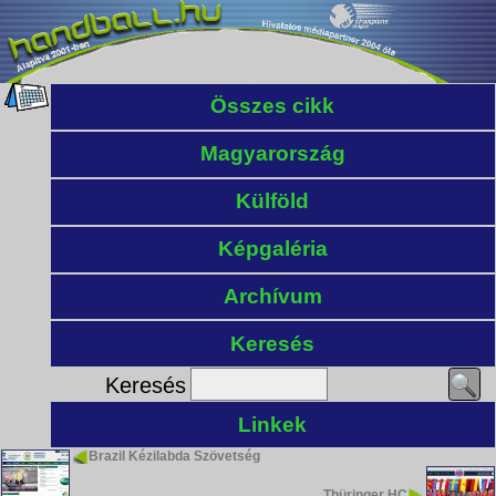
Összes cikk
Magyarország
Külföld
Képgaléria
Archívum
Keresés
Keresés
Linkek
Brazil Kézilabda Szövetség
Thüringer HC