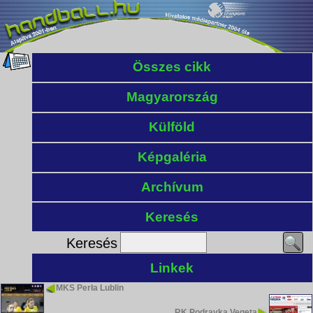
Összes cikk
Magyarország
Külföld
Képgaléria
Archívum
Keresés
Keresés
Linkek
MKS Perła Lublin
RK Podravka Vegeta