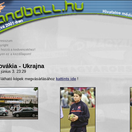
resszum
yright
 hozzá a kedvencekhez!
yen ez a kezdőlapom!
ovákia - Ukrajna
 június 3. 23:29
t látható képek megvásárlásához
kattints ide
!