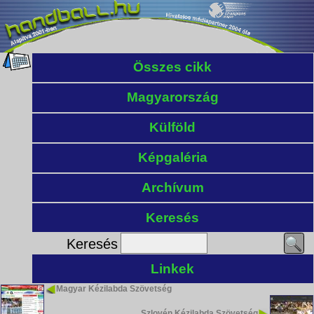
Összes cikk
Magyarország
Külföld
Képgaléria
Archívum
Keresés
Keresés
Linkek
Magyar Kézilabda Szövetség
Szlovén Kézilabda Szövetség