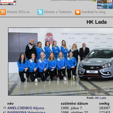
Híreink RSS-en
Híreink a Twitteren
handball.hu blog
HK Lada
Fotó:
HK Lada
név
születési dátum
cm/kg
AMELCSENKO Aljona
1995. július 7.
183/87
75
BARINYINA Valentyina
1996. október 22.
171/63
47