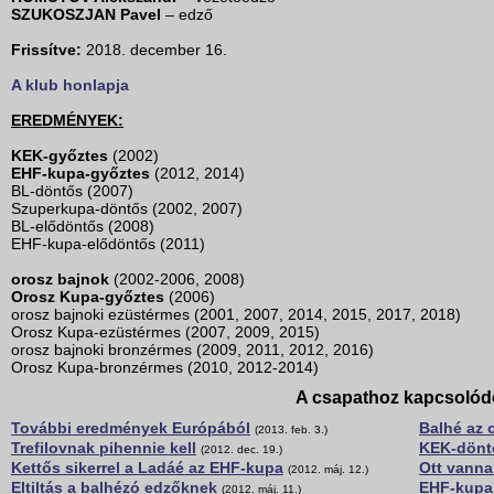
SZUKOSZJAN Pavel
– edző
Frissítve:
2018. december 16.
A klub honlapja
EREDMÉNYEK:
KEK-győztes
(2002)
EHF-kupa-győztes
(2012, 2014)
BL-döntős (2007)
Szuperkupa-döntős (2002, 2007)
BL-elődöntős (2008)
EHF-kupa-elődöntős (2011)
orosz bajnok
(2002-2006, 2008)
Orosz Kupa-győztes
(2006)
orosz bajnoki ezüstérmes (2001, 2007, 2014, 2015, 2017, 2018)
Orosz Kupa-ezüstérmes (2007, 2009, 2015)
orosz bajnoki bronzérmes (2009, 2011, 2012, 2016)
Orosz Kupa-bronzérmes (2010, 2012-2014)
A csapathoz kapcsolód
További eredmények Európából
Balhé az 
(2013. feb. 3.)
Trefilovnak pihennie kell
KEK-döntő
(2012. dec. 19.)
Kettős sikerrel a Ladáé az EHF-kupa
Ott vanna
(2012. máj. 12.)
Eltiltás a balhézó edzőknek
EHF-kupa
(2012. máj. 11.)