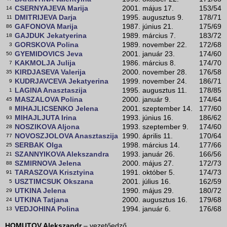
CSERNYAJEVA Marija
2001. május 17.
153/54
14
DMITRIJEVA Darja
1995. augusztus 9.
178/71
11
GAFONOVA Marija
1987. június 21.
175/69
86
GAJDUK Jekatyerina
1989. március 7.
183/72
18
GORSKOVA Polina
1989. november 22.
172/68
3
GYEMIDOVICS Jeva
2001. január 23.
174/60
50
KAKMOLJA Julija
1986. március 8.
174/70
7
KIRDJASEVA Valerija
2000. november 28.
176/58
35
KUDRJAVCEVA Jekatyerina
1999. november 24.
186/71
9
LAGINA Anasztaszija
1995. augusztus 11.
178/85
1
MASZALOVA Polina
2000. január 9.
174/64
45
MIHAJLICSENKO Jelena
2001. szeptember 14.
177/60
8
MIHAJLJUTA Irina
1993. június 16.
186/62
93
NOSZIKOVA Aljona
1993. szeptember 9.
174/60
28
NOVOSZJOLOVA Anasztaszija
1990. április 11.
170/64
77
SERBAK Olga
1998. március 14.
177/66
25
SZANNYIKOVA Alekszandra
1993. január 26.
166/56
21
SZMIRNOVA Jelena
2000. május 27.
172/73
88
TARASZOVA Krisztyina
1991. október 5.
174/73
91
USZTIMCSUK Okszana
2001. július 16.
162/59
5
UTKINA Jelena
1990. május 29.
180/72
29
UTKINA Tatjana
2000. augusztus 16.
179/68
24
VEDJOHINA Polina
1994. január 6.
176/68
13
HOMUTOV Alekszandr
– vezetőedző