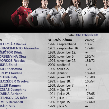
Fotó:
Alba Fehérvár KC
év
születési dátum
cm/kg
OLDIZSÁR Bianka
1996. szeptember 4.
180/-
o NASCIMENTO Alexandra
1981. szeptember 16.
179/64
ÖMÖTÖR Döníz
1999. december 12.
-/-
ORSENYINA Olga
1990. november 9.
180/74
YÖRKÖS Rebeka
1994. november 22.
181/72
UDRA Enikő
2000. október 5.
-/-
JER Krisztina
1995. április 27.
163/-
ENDY Claudine
1990. január 8.
182/69
STINA Kitty
1996. január 13.
175/80
ELCZÉDER Orsolya
1993. május 18.
168/54
ILLER Kármen
1999. december 7.
-/-
ÓZSÁS Josephine
1998. május 27.
-/-
ZARKA Adrienn
1991. június 28.
176/65
ZTANKOVICS Réka
1997. július 1.
174/67
EMES Bernadett
1986. május 15.
177/69
MÁR Petra
1999. július 5.
-/-