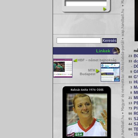
Linkek
n
B
23
HBF – német bajnokság
d
33
D
-
MTK
G
9
Budapest
G
88
H
11
MÁ
3
M
8
MI
21
P
13
P
73
R
98
S
91
S
44
T
86
TÍ
-