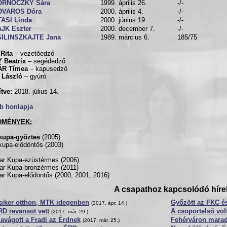
ORNÓCZKY Sára
1999. április 26.
-/-
DVAROS Dóra
2000. április 4.
-/-
ASI Linda
2000. június 19.
-/-
JK Eszter
2000. december 7.
-/-
SILINSZKAJTE Jana
1989. március 6.
185/75
Rita
– vezetőedző
 Beatrix
– segédedző
R Tímea
– kapusedző
 László
– gyúró
ítve:
2018. július 14.
b honlapja
DMÉNYEK:
kupa-győztes
(2005)
upa-elődöntős (2003)
r Kupa-ezüstérmes (2006)
r Kupa-bronzérmes (2011)
r Kupa-elődöntős (2000, 2001, 2016)
A csapathoz kapcsolódó híre
siker otthon, MTK idegenben
Győzött az FKC é
(2017. ápr. 14.)
D revansot vett
A csoportelső vo
(2017. már. 29.)
avágott a Fradi az Érdnek
Fehérváron marad
(2017. már. 25.)