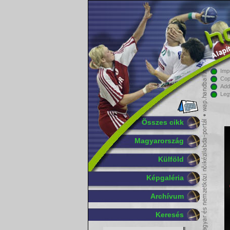
Imp
Cop
Add
Leg
Összes cikk
Magyarország
Külföld
Képgaléria
Archívum
Keresés