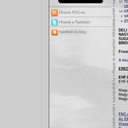
T
17
U
-
UT
14
Híreink RSS-en
VA
1
Z
4
Híreink a Twitteren
DELI 
handball.hu blog
NAGY
SUGÁ
BÍRÓ
Friss
A klu
ERE
EHF-
EHF-k
Magya
Magya
Magya
FKC-
Az ÉR
Vissz