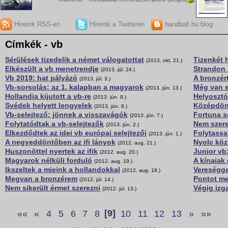
Híreink RSS-en
Híreink a Twitteren
handball.hu blog
Címkék - vb
Sérülések tizedelik a német válogatottat
Tizenkét h
(2013. okt. 21.)
Elkészült a vb menetrendje
Strandon 
(2013. júl. 24.)
Vb 2019: hat pályázó
A bronzér
(2013. júl. 3.)
Vb-sorsolás: az 1. kalapban a magyarok
Még van e
(2013. jún. 13.)
Hollandia kijutott a vb-re
Helyosztó
(2013. jún. 9.)
Svédek helyett lengyelek
Középdönt
(2013. jún. 8.)
Vb-selejtező: jönnek a visszavágók
Fortuna s
(2013. jún. 7.)
Folytatódtak a vb-selejtezők
Nem szere
(2013. jún. 2.)
Elkezdődtek az idei vb európai selejtezői
Folytass
(2013. jún. 1.)
A negyeddöntőben az ifi lányok
Nyolc köz
(2012. aug. 21.)
Huszonöttel nyertek az ifik
Junior vb
(2012. aug. 20.)
Magyarok nélküli forduló
A kínaiak 
(2012. aug. 19.)
Ikszeltek a mieink a hollandokkal
Vereségge
(2012. aug. 18.)
Megvan a bronzérem
Pontot me
(2012. júl. 14.)
Nem sikerült érmet szerezni
Végig izg
(2012. júl. 13.)
««
«
4
5
6
7
8
[9]
10
11
12
13
»
»»