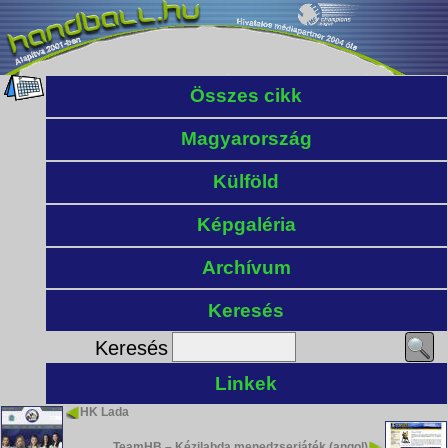
Összes cikk
Magyarország
Külföld
Képgaléria
Archívum
Keresés
Keresés
Linkek
HK Lada
TeamHB – Kézilabda menedzserjáték (angol)