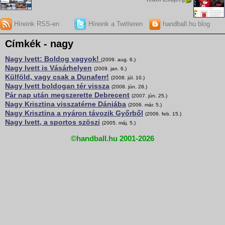
Híreink RSS-en
Híreink a Twitteren
handball.hu blog
Címkék - nagy
Nagy Ivett: Boldog vagyok!
(2009. aug. 6.)
Nagy Ivett is Vásárhelyen
(2009. jan. 6.)
Külföld, vagy csak a Dunaferr!
(2008. júl. 10.)
Nagy Ivett boldogan tér vissza
(2008. jún. 28.)
Pár nap után megszerette Debrecent
(2007. jún. 25.)
Nagy Krisztina visszatérne Dániába
(2006. már. 5.)
Nagy Krisztina a nyáron távozik Győrből
(2006. feb. 15.)
Nagy Ivett, a sportos szöszi
(2005. máj. 5.)
©handball.hu 2001-2026