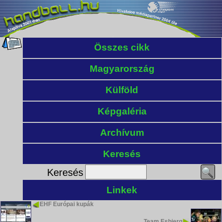
Összes cikk
Magyarország
Külföld
Képgaléria
Archívum
Keresés
Keresés
Linkek
EHF Európai kupák
Team Esbjerg