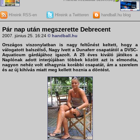
Híreink RSS-en
Híreink a Twitteren
handball.hu blog
Pár nap után megszerette Debrecent
2007. június 25. 16:24
© handball.hu
Országos viszonylatban is nagy feltűnést keltett, hogy a
válogatott balszélső,
Nagy Ivett
a
Dunaferr
csapatától a
DVSC-
Aquaticum
gárdájához igazolt. A 25 éves kiváló játékos a
Naplónak adott interjújában többek között azt is elmondta,
nagyon nehéz volt elhagynia korábbi csapatát, ám a szerelem
és az új kihívás miatt meg kellett hoznia a döntést.