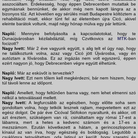
asszociáltam. Érdekesség, hogy éppen Debrecenben mutattak be
egymásnak bennünket, de akkor még nem kapott lángra az a
bizonyos tűz. Azt követően egy sérülés miatt Budapestre költöztem a
rehabilitáció miatt, ekkor tűnt fel az életemben újra Cicó, akivel
eleinte barátok voltunk, majd négy hónap múlva egy pár lettünk.
Napló:
Mennyire befolyásolta a kapcsolatotokat, hogy te
Dunaújvárosban kézilabdáztál, míg Czvitkovics az
MTK
-ban
focizott?
Nagy Ivett:
Már 2 éve vagyunk együtt, s alig telt el úgy nap, hogy
ne találkoztunk volna, azaz vagy Cicó jött Újvárosba, vagy én
autóztam a fővárosba. Ez az ingázás nem volt egyszerű, éppen
ezért nagyon jó, hogy Debrecenben végre együtt élhetünk.
Napló:
Már az esküvőt is tervezitek?
Nagy Ivett:
Ezt nem tőlem kell megkérdezni, bár nem hiszem, hogy
túl távoli lenne az időpont.
Napló:
Amellett, hogy feltűnően barna vagy, nem lehet elmenni szó
nélkül a tetoválásaid mellett.
Nagy Ivett:
A legfurcsább az egészben, hogy előtte soha sem
gondoltam volna, hogy tetkók lesznek rajtam, megvetettem ezt az
egész dolgot. De pár éve Cicóval Siófokon nyaraltunk, és akkor, ott
azt éreztem, szükségem van rá; csináltattam egy római 17-est a
lábamra, mert a hetes a kedvenc számom és a 17-es a
mezszámom. Ezután következett a hátam, a gerincoszlopomra
kínaiul az van írva, hogy egészség és boldogság. Legutóbb a
csuklómra tetováltattam, oda latinul az került, hogy szeretni és