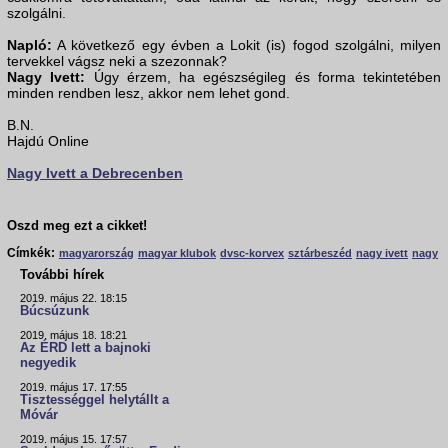
szolgálni.
Napló:
A következő egy évben a Lokit (is) fogod szolgálni, milyen
tervekkel vágsz neki a szezonnak?
Nagy Ivett:
Úgy érzem, ha egészségileg és forma tekintetében
minden rendben lesz, akkor nem lehet gond.
B.N.
Hajdú Online
Nagy Ivett a Debrecenben
Oszd meg ezt a cikket!
Címkék:
magyarország
magyar klubok
dvsc-korvex
sztárbeszéd
nagy ivett
nagy
További hírek
2019. május 22. 18:15
Búcsúzunk
2019. május 18. 18:21
Az ÉRD lett a bajnoki
negyedik
2019. május 17. 17:55
Tisztességgel helytállt a
Móvár
2019. május 15. 17:57