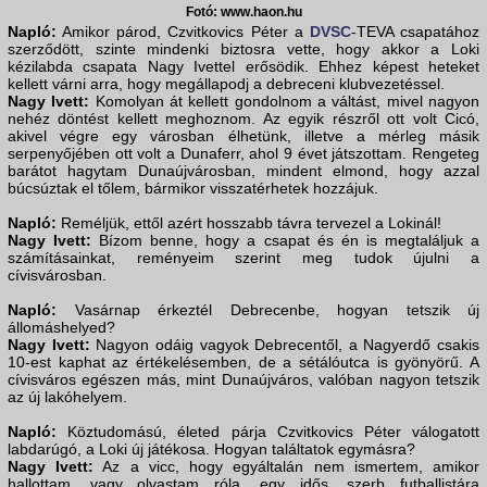
Fotó: www.haon.hu
Napló:
Amikor párod, Czvitkovics Péter a
DVSC
-TEVA csapatához
szerződött, szinte mindenki biztosra vette, hogy akkor a Loki
kézilabda csapata Nagy Ivettel erősödik. Ehhez képest heteket
kellett várni arra, hogy megállapodj a debreceni klubvezetéssel.
Nagy Ivett:
Komolyan át kellett gondolnom a váltást, mivel nagyon
nehéz döntést kellett meghoznom. Az egyik részről ott volt Cicó,
akivel végre egy városban élhetünk, illetve a mérleg másik
serpenyőjében ott volt a Dunaferr, ahol 9 évet játszottam. Rengeteg
barátot hagytam Dunaújvárosban, mindent elmond, hogy azzal
búcsúztak el tőlem, bármikor visszatérhetek hozzájuk.
Napló:
Reméljük, ettől azért hosszabb távra tervezel a Lokinál!
Nagy Ivett:
Bízom benne, hogy a csapat és én is megtaláljuk a
számításainkat, reményeim szerint meg tudok újulni a
cívisvárosban.
Napló:
Vasárnap érkeztél Debrecenbe, hogyan tetszik új
állomáshelyed?
Nagy Ivett:
Nagyon odáig vagyok Debrecentől, a Nagyerdő csakis
10-est kaphat az értékelésemben, de a sétálóutca is gyönyörű. A
cívisváros egészen más, mint Dunaújváros, valóban nagyon tetszik
az új lakóhelyem.
Napló:
Köztudomású, életed párja Czvitkovics Péter válogatott
labdarúgó, a Loki új játékosa. Hogyan találtatok egymásra?
Nagy Ivett:
Az a vicc, hogy egyáltalán nem ismertem, amikor
hallottam, vagy olvastam róla, egy idős, szerb futballistára