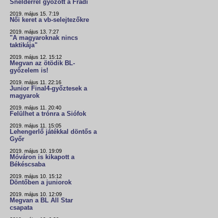
Snelderrel győzött a Fradi
2019. május 15. 7:19
Női keret a vb-selejtezőkre
2019. május 13. 7:27
"A magyaroknak nincs
taktikája"
2019. május 12. 15:12
Megvan az ötödik BL-
győzelem is!
2019. május 11. 22:16
Junior Final4-győztesek a
magyarok
2019. május 11. 20:40
Felülhet a trónra a Siófok
2019. május 11. 15:05
Lehengerlő játékkal döntős a
Győr
2019. május 10. 19:09
Móváron is kikapott a
Békéscsaba
2019. május 10. 15:12
Döntőben a juniorok
2019. május 10. 12:09
Megvan a BL All Star
csapata