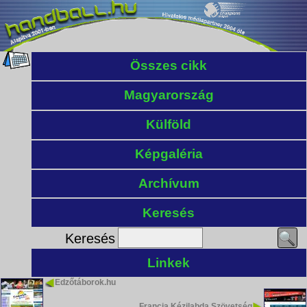
Összes cikk
Magyarország
Külföld
Képgaléria
Archívum
Keresés
Keresés
Linkek
Edzőtáborok.hu
Francia Kézilabda Szövetség