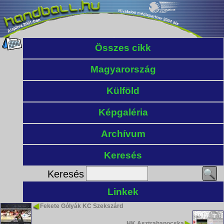
Összes cikk
Magyarország
Külföld
Képgaléria
Archívum
Keresés
Keresés
Linkek
Fekete Gólyák KC Szekszárd
HK Asztrahanocska