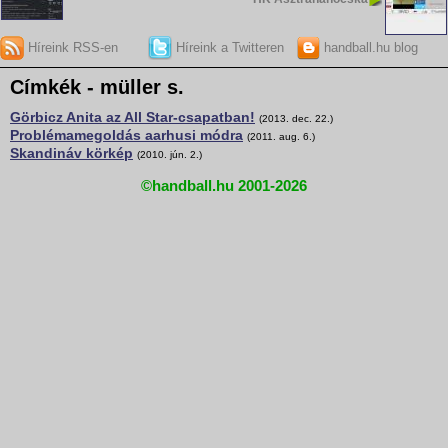
Híreink RSS-en
Híreink a Twitteren
handball.hu blog
Címkék - müller s.
Görbicz Anita az All Star-csapatban!
(2013. dec. 22.)
Problémamegoldás aarhusi módra
(2011. aug. 6.)
Skandináv körkép
(2010. jún. 2.)
©handball.hu 2001-2026