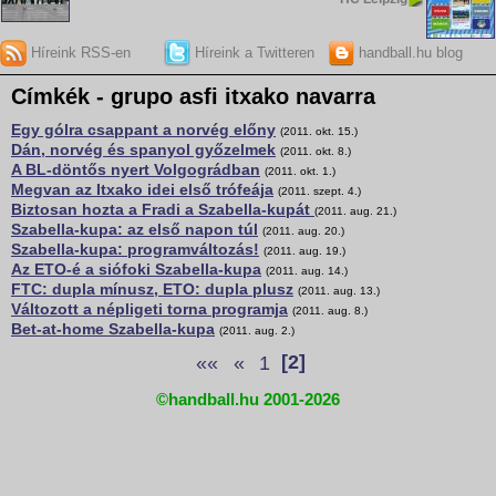
Híreink RSS-en
Híreink a Twitteren
handball.hu blog
Címkék - grupo asfi itxako navarra
Egy gólra csappant a norvég előny
(2011. okt. 15.)
Dán, norvég és spanyol győzelmek
(2011. okt. 8.)
A BL-döntős nyert Volgográdban
(2011. okt. 1.)
Megvan az Itxako idei első trófeája
(2011. szept. 4.)
Biztosan hozta a Fradi a Szabella-kupát
(2011. aug. 21.)
Szabella-kupa: az első napon túl
(2011. aug. 20.)
Szabella-kupa: programváltozás!
(2011. aug. 19.)
Az ETO-é a siófoki Szabella-kupa
(2011. aug. 14.)
FTC: dupla mínusz, ETO: dupla plusz
(2011. aug. 13.)
Változott a népligeti torna programja
(2011. aug. 8.)
Bet-at-home Szabella-kupa
(2011. aug. 2.)
««
«
1
[2]
©handball.hu 2001-2026