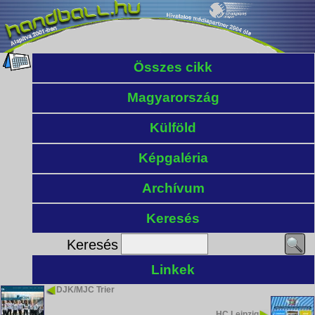
Összes cikk
Magyarország
Külföld
Képgaléria
Archívum
Keresés
Keresés
Linkek
DJK/MJC Trier
HC Leipzig