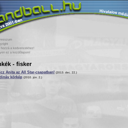
resszum
yright
 hozzá a kedvencekhez!
yen ez a kezdőlapom!
kék - fisker
cz Anita az All Star-csapatban!
(2013. dec. 22.)
dináv körkép
(2010. jún. 2.)