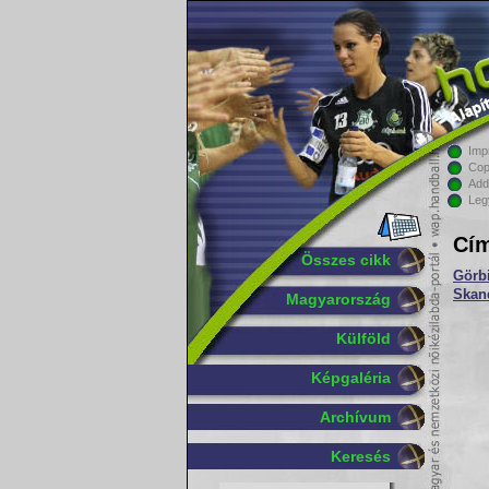
Imp
Cop
Add
Leg
Cím
Összes cikk
Görbi
Skan
Magyarország
Külföld
Képgaléria
Archívum
Keresés