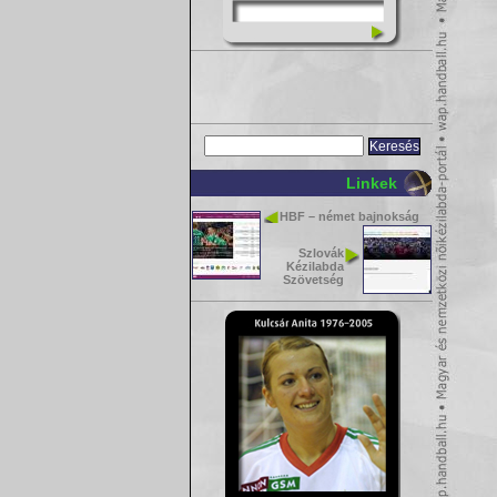
Linkek
HBF – német bajnokság
Szlovák
Kézilabda
Szövetség