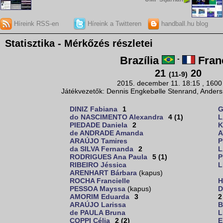
Híreink RSS-en
Híreink a Twitteren
handball.hu blog
Statisztika - Mérkőzés részletei
Brazília
-
Fran
21
20
(11-9)
2015. december 11. 18:15 , 1600
Játékvezetők: Dennis Engkebølle Stenrand, Anders
DINIZ Fabiana
1
G
do NASCIMENTO Alexandra
4 (1)
L
PIEDADE Daniela
2
K
de ANDRADE Amanda
A
ARAÚJO Tamires
P
da SILVA Fernanda
2
L
RODRIGUES Ana Paula
5 (1)
P
RIBEIRO Jéssica
L
ARENHART Bárbara
(kapus)
ROCHA Francielle
H
PESSOA Mayssa
(kapus)
D
AMORIM Eduarda
3
2
ARAÚJO Larissa
B
de PAULA Bruna
L
COPPI Célia
2 (2)
E