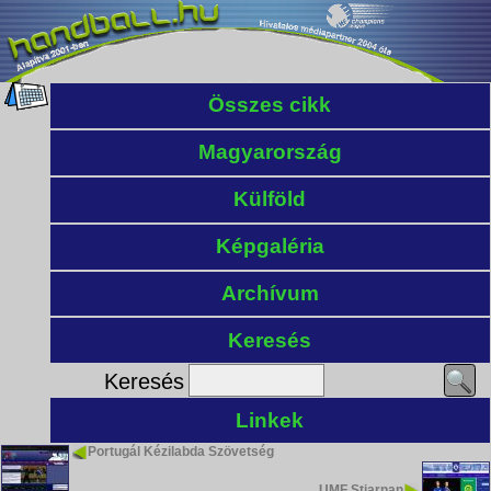
Összes cikk
Magyarország
Külföld
Képgaléria
Archívum
Keresés
Keresés
Linkek
Portugál Kézilabda Szövetség
UMF Stjarnan