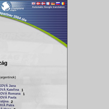
Automatic Google translation
zág
argentinok)
KOVÁ Jana
VÁ Kateřina
1
OVÁ Romana
1
OVÁ Pavla
istýna
2
VÁ Petra