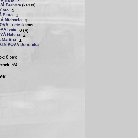
Á Hana
2
Á Barbora
(kapus)
lára
1
 Petra
1
Á Michaela
4
OVÁ Lucie
(kapus)
Á Iveta
6 (4)
VÁ Helena
2
Martina
1
ZNÍKOVÁ Dominika
sok
: 8 perc
resek
: 5/4
rek