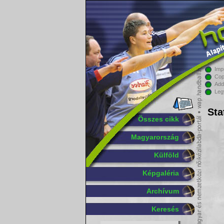
Imp
Cop
Add
Leg
Sta
Összes cikk
Magyarország
Külföld
Képgaléria
Archívum
Keresés