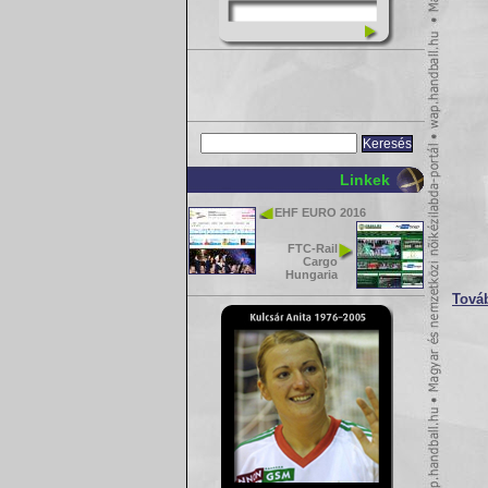
Linkek
EHF EURO 2016
FTC-Rail
Cargo
Hungaria
Tová