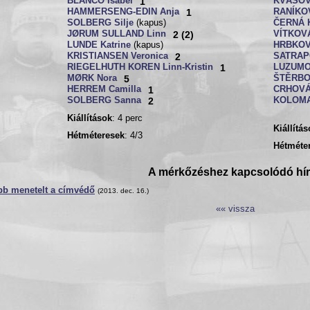
BLANCO Isabel
1
KVÁŠOV
HAMMERSENG-EDIN Anja
1
RANÍKOV
SOLBERG Silje
(kapus)
ČERNÁ K
JØRUM SULLAND Linn
2 (2)
VÍTKOVÁ
LUNDE Katrine
(kapus)
HRBKOV
KRISTIANSEN Veronica
2
SATRAP
RIEGELHUTH KOREN Linn-Kristin
1
LUZUMOV
MØRK Nora
5
ŠTĚRBO
HERREM Camilla
1
CRHOVÁ 
SOLBERG Sanna
2
KOLOMA
Kiállítások
: 4 perc
Kiállítá
Hétméteresek
: 4/3
Hétméte
A mérkőzéshez kapcsolódó hí
bb menetelt a címvédő
(2013. dec. 16.)
«« vissza