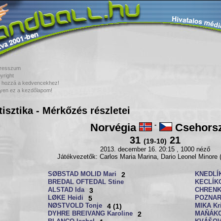
resszum
yright
 hozzá a kedvencekhez!
yen ez a kezdőlapom!
tisztika - Mérkőzés részletei
Norvégia
-
Csehors
31
21
(19-10)
2013. december 16. 20:15 , 1000 néző
Játékvezetők: Carlos Maria Marina, Dario Leonel Minore (
SØBSTAD MOLID Mari
2
KNEDLÍ
BREDAL OFTEDAL Stine
KECLÍKO
ALSTAD Ida
3
CHRENK
LØKE Heidi
5
POZNAR
NØSTVOLD Tonje
4 (1)
MIKA Kr
DYHRE BREIVANG Karoline
2
MAŇÁKO