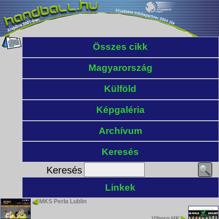
Összes cikk
Magyarország
Külföld
Képgaléria
Archívum
Keresés
Keresés
Linkek
MKS Perła Lublin
Viborg HK