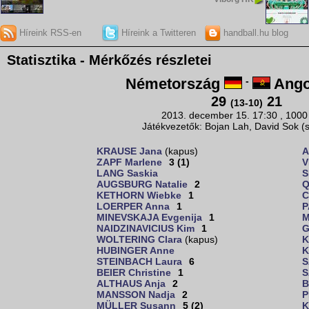
Híreink RSS-en
Híreink a Twitteren
handball.hu blog
Statisztika - Mérkőzés részletei
Németország
-
Ango
29
21
(13-10)
2013. december 15. 17:30 , 1000
Játékvezetők: Bojan Lah, David Sok (
KRAUSE Jana
(kapus)
A
ZAPF Marlene
3 (1)
V
LANG Saskia
S
AUGSBURG Natalie
2
Q
KETHORN Wiebke
1
C
LOERPER Anna
1
P
MINEVSKAJA Evgenija
1
M
NAIDZINAVICIUS Kim
1
G
WOLTERING Clara
(kapus)
K
HUBINGER Anne
K
STEINBACH Laura
6
S
BEIER Christine
1
S
ALTHAUS Anja
2
B
MANSSON Nadja
2
P
MÜLLER Susann
5 (2)
K