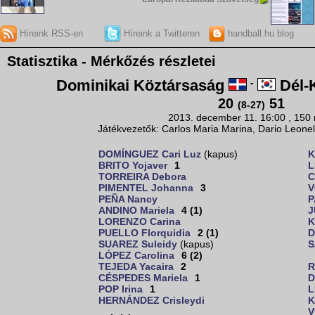
Híreink RSS-en
Híreink a Twitteren
handball.hu blog
Statisztika - Mérkőzés részletei
Dominikai Köztársaság
-
Dél-
20
51
(8-27)
2013. december 11. 16:00 , 150
Játékvezetők: Carlos Maria Marina, Dario Leonel
DOMÍNGUEZ Cari Luz
(kapus)
K
BRITO Yojaver
1
L
TORREIRA Debora
C
PIMENTEL Johanna
3
V
PEÑA Nancy
P
ANDINO Mariela
4 (1)
J
LORENZO Carina
K
PUELLO Florquidia
2 (1)
D
SUAREZ Suleidy
(kapus)
S
LÓPEZ Carolina
6 (2)
TEJEDA Yacaira
2
R
CÉSPEDES Mariela
1
D
POP Irina
1
L
HERNÁNDEZ Crisleydi
K
V