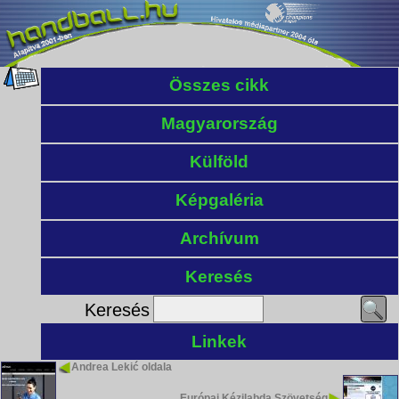
Összes cikk
Magyarország
Külföld
Képgaléria
Archívum
Keresés
Keresés
Linkek
Andrea Lekić oldala
Európai Kézilabda Szövetség