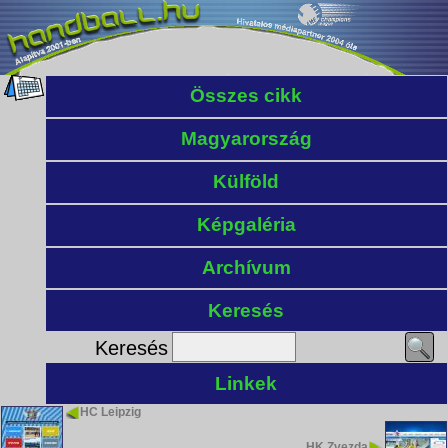
Összes cikk
Magyarország
Külföld
Képgaléria
Archívum
Keresés
Keresés
Linkek
HC Leipzig
HK Zvezda