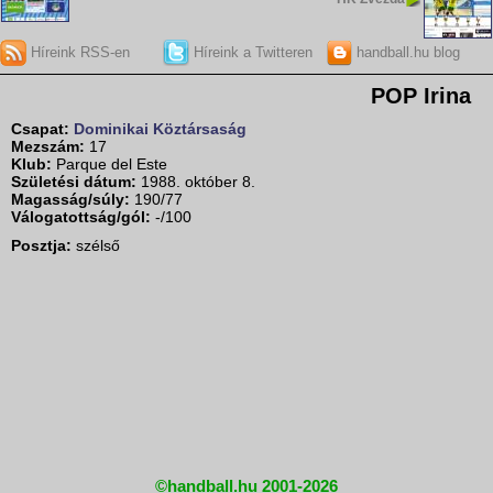
Híreink RSS-en
Híreink a Twitteren
handball.hu blog
POP Irina
Csapat:
Dominikai Köztársaság
Mezszám:
17
Klub:
Parque del Este
Születési dátum:
1988. október 8.
Magasság/súly:
190/77
Válogatottság/gól:
-/100
Posztja:
szélső
©handball.hu 2001-2026