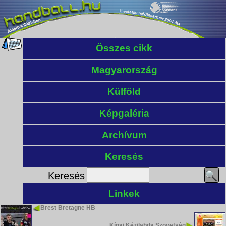
Összes cikk
Magyarország
Külföld
Képgaléria
Archívum
Keresés
Keresés
Linkek
Brest Bretagne HB
Kínai Kézilabda Szövetség