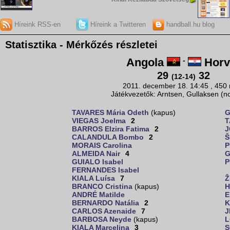
Híreink RSS-en
Híreink a Twitteren
handball.hu blog
Statisztika - Mérkőzés részletei
Angola
-
Horv
29
32
(12-14)
2011. december 18. 14:45 , 450
Játékvezetők: Arntsen, Gullaksen (n
TAVARES Mária Odeth
(kapus)
G
VIEGAS Joelma
2
T
BARROS Elzira Fatima
2
J
CALANDULA Bombo
2
Š
MORAIS Carolina
P
ALMEIDA Nair
4
G
GUIALO Isabel
P
FERNANDES Isabel
KIALA Luísa
7
Ž
BRANCO Cristina
(kapus)
H
ANDRÉ Matilde
E
BERNARDO Natália
2
K
CARLOS Azenaide
7
J
BARBOSA Neyde
(kapus)
L
KIALA Marcelina
3
S