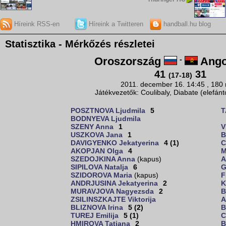
Híreink RSS-en
Híreink a Twitteren
handball.hu blog
Statisztika - Mérkőzés részletei
Oroszország
-
Ango
41
31
(17-18)
2011. december 16. 14:45 , 180
Játékvezetők: Coulibaly, Diabate (elefánt
POSZTNOVA Ljudmila
5
T
BODNYEVA Ljudmila
SZENY Anna
1
V
USZKOVA Jana
1
B
DAVIGYENKO Jekatyerina
4 (1)
C
AKOPJAN Olga
4
M
SZEDOJKINA Anna
(kapus)
A
SIPILOVA Natalja
6
G
SZIDOROVA Maria
(kapus)
F
ANDRJUSINA Jekatyerina
2
K
MURAVJOVA Nagyezsda
2
B
ZSILINSZKAJTE Viktorija
A
BLIZNOVA Irina
5 (2)
B
TUREJ Emilija
5 (1)
C
HMIROVA Tatjana
2
B