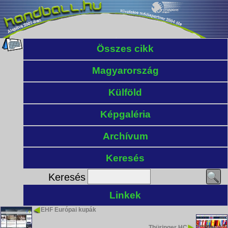
Összes cikk
Magyarország
Külföld
Képgaléria
Archívum
Keresés
Keresés
Linkek
EHF Európai kupák
Thüringer HC