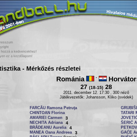
resszum
yright
 hozzá a kedvencekhez!
yen ez a kezdőlapom!
tisztika - Mérkőzés részletei
Románia
-
Horvátor
27
28
(18-15)
2011. december 12. 17:30 , 300 néző
Játékvezetők: Johansson, Kliko (svédek)
FARCĂU Ramona Petruţa
GRUBIŠI
CHINTOAN Florina
TATARI 
AMARIEI Carmen
3
JOVETIĆ
NECHITA Adriana
4
ŠERIĆ A
BRĂDEANU Aurelia
4
PETKOVI
MANEA Oana Andreea
3
GAĆE An