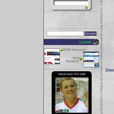
Linkek
ESBF Besançon
MTK
Budapest
Drám