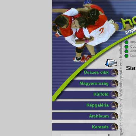
Imp
Cop
Add
Leg
Sta
Összes cikk
Magyarország
Külföld
Képgaléria
Archívum
Keresés