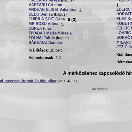
PÂSLARU Tereza
(kapus)
PUŠIĆ-K
1
VĂRZARU Cristina
ŽDERIĆ 
ARDEAN ELISEI Valentina
2
HORVAT 
DEDU Denisa
(kapus)
ELEZ Kri
CHIRILĂ ŞOIT Oana
6 (3)
KOBETIĆ
MEIROŞU Adina
5
JELČIĆ 
CUREA Iulia
LOVRIĆ 
TIVADAR Maria-Mihaela
SOKAČ 
TOLNAI Talida
(kapus)
MILANOV
BĂBEANU Daniela
JEŽIĆ Ka
Kiállítások
: 10 perc
Kiállítá
Hétméteresek
: 4/3
Hétméte
A mérkőzéshez kapcsolódó hí
ai meccsen horvát és dán siker
(2011. dec. 12.)
«« vissza