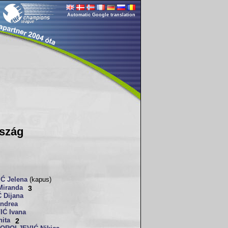
Automatic Google translation
szág
Ć Jelena
(kapus)
Miranda
3
 Dijana
ndrea
Ć Ivana
ita
2