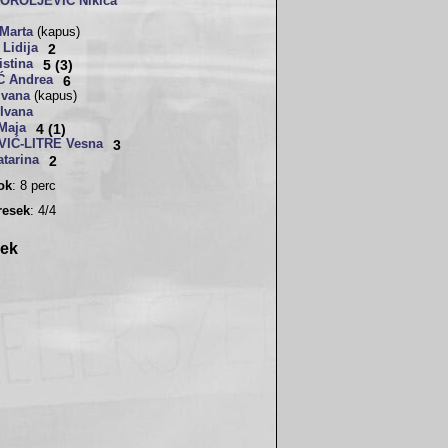
OROLJEVIĆ Nikica
Marta
(kapus)
Lidija
2
stina
5 (3)
 Andrea
6
Ivana
(kapus)
Ivana
Maja
4 (1)
IĆ-LITRE Vesna
3
tarina
2
sok
: 8 perc
resek
: 4/4
rek