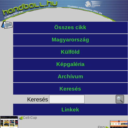
Összes cikk
Magyarország
Külföld
Képgaléria
Archívum
Keresés
Keresés
Linkek
Cell-Cup
ÉRD