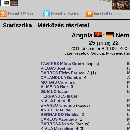
Híreink RSS-en
Híreink a Twitteren
handball.hu blog
Statisztika - Mérkőzés részletei
Angola
-
Néme
25
22
(14-10)
2011. december 9. 18:00 , 400 
Játékvezetők: Gubica, Milosevic (ho
TAVARES Mária Odeth
(kapus)
E
VIEGAS Joelma
K
BARROS Elzira Fatima
3 (1)
M
CALANDULA Bombo
4
A
MORAIS Carolina
M
ALMEIDA Nair
3
L
GUIALO Isabel
K
FERNANDES Isabel
KIALA Luísa
8
K
BRANCO Cristina
(kapus)
R
ANDRÉ Matilde
W
BERNARDO Natália
2
L
CARLOS Azenaide
1
M
BARBOSA Neyde
(kapus)
A
KIALA Marcelina
4 (2)
M