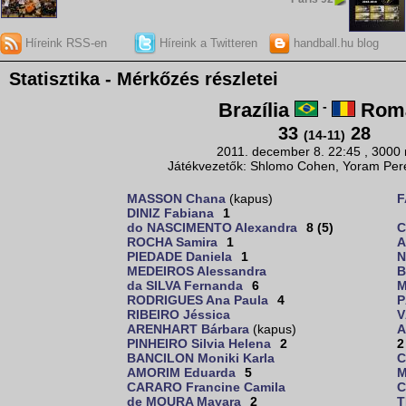
Híreink RSS-en
Híreink a Twitteren
handball.hu blog
Statisztika - Mérkőzés részletei
Brazília
-
Romá
33
28
(14-11)
2011. december 8. 22:45 , 3000
Játékvezetők: Shlomo Cohen, Yoram Peret
MASSON Chana
(kapus)
F
DINIZ Fabiana
1
do NASCIMENTO Alexandra
8 (5)
C
ROCHA Samira
1
A
PIEDADE Daniela
1
N
MEDEIROS Alessandra
B
da SILVA Fernanda
6
M
RODRIGUES Ana Paula
4
P
RIBEIRO Jéssica
V
ARENHART Bárbara
(kapus)
A
PINHEIRO Silvia Helena
2
2
BANCILON Moniki Karla
C
AMORIM Eduarda
5
M
CARARO Francine Camila
C
de MOURA Mayara
2
T