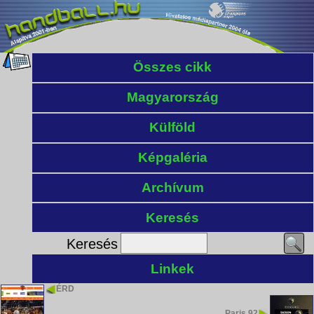
Összes cikk
Magyarország
Külföld
Képgaléria
Archívum
Keresés
Keresés
Linkek
ÉRD
Paris 92