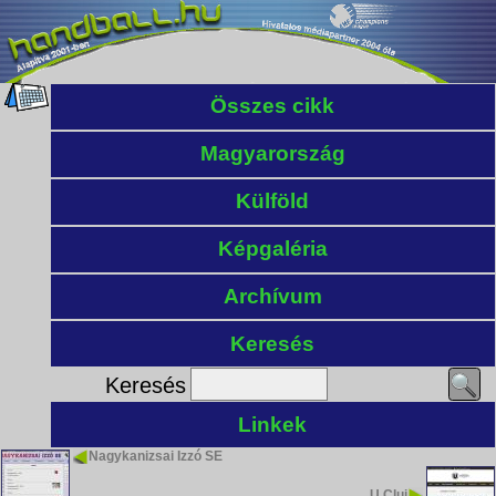
Összes cikk
Magyarország
Külföld
Képgaléria
Archívum
Keresés
Keresés
Linkek
Nagykanizsai Izzó SE
U Cluj