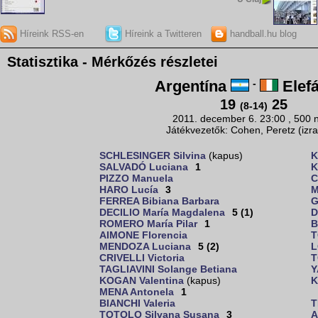
Híreink RSS-en
Híreink a Twitteren
handball.hu blog
Statisztika - Mérkőzés részletei
Argentína
-
Elefá
19
25
(8-14)
2011. december 6. 23:00 , 500 
Játékvezetők: Cohen, Peretz (izra
SCHLESINGER Silvina
(kapus)
K
SALVADÓ Luciana
1
K
PIZZO Manuela
C
HARO Lucía
3
M
FERREA Bibiana Barbara
G
DECILIO María Magdalena
5 (1)
D
ROMERO María Pilar
1
B
AIMONE Florencia
T
MENDOZA Luciana
5 (2)
L
CRIVELLI Victoria
T
TAGLIAVINI Solange Betiana
Y
KOGAN Valentina
(kapus)
K
MENA Antonela
1
BIANCHI Valeria
T
TOTOLO Silvana Susana
3
A