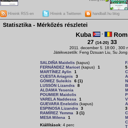
Híreink RSS-en
Híreink a Twitteren
handball.hu blog
Statisztika - Mérkőzés részletei
Kuba
-
Romá
27
33
(14-20)
2011. december 5. 18:00 , 300 
Játékvezetők: Feng Dzsuan Liu, Su Jong 
SALDIÑA Maidelis
(kapus)
F
FERNÁNDEZ Maricet
(kapus)
1
5
MARTÍNEZ Aylin
1
C
CUESTA Ariagnis
3
A
GÓMEZ Suleikis
6 (1)
N
LUSSÓN Lizandra
8
B
ALDAMA Yesenia
M
POUMIER Maidolis
P
VARELA Naddessa
1
V
GUEVARA Eneleidis
(kapus)
A
ESPINOSA Lizandra
3
3
RAMÍREZ Yemma
3 (1)
C
MESA Milena
1
M
C
Kiállítások
: 4 perc
T