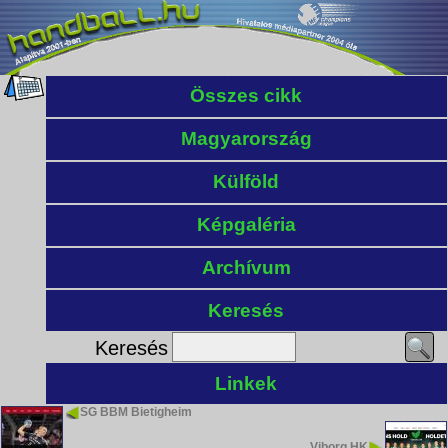
Összes cikk
Magyarország
Külföld
Képgaléria
Archívum
Keresés
Keresés
Linkek
SG BBM Bietigheim
Viborg HK