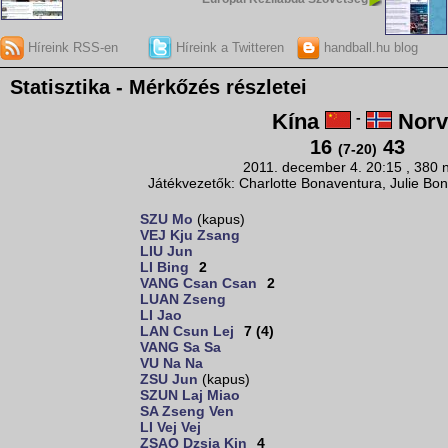
Híreink RSS-en
Híreink a Twitteren
handball.hu blog
Statisztika - Mérkőzés részletei
Kína
-
Norv
16
43
(7-20)
2011. december 4. 20:15 , 380 
Játékvezetők: Charlotte Bonaventura, Julie Bon
SZU Mo
(kapus)
VEJ Kju Zsang
LIU Jun
LI Bing
2
VANG Csan Csan
2
LUAN Zseng
LI Jao
LAN Csun Lej
7 (4)
VANG Sa Sa
VU Na Na
ZSU Jun
(kapus)
SZUN Laj Miao
SA Zseng Ven
LI Vej Vej
ZSAO Dzsia Kin
4