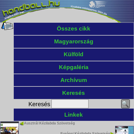
Összes cikk
Magyarország
Külföld
Képgaléria
Archívum
Keresés
Keresés
Linkek
Ausztrál Kézilabda Szövetség
Európai Kézilabda Szövetség