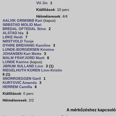
VU Jin
1
Kiállítások
: 10 perc
Hétméteresek
: 4/4
AALVIK GRIMSBØ Kari
(kapus)
SØBSTAD MOLID Mari
BREDAL OFTEDAL Stine
2
ALSTAD Ida
3
LØKE Heidi
7
NØSTVOLD Tonje
DYHRE BREIVANG Karoline
3
LUNDE-BORGERSEN Kristine
JOHANSEN Kari Mette
3
MALM FRAFJORD Marit
6
LUNDE Katrine
(kapus)
JØRUM SULLAND Linn
3 (1)
RIEGELHUTH KOREN Linn-Kristin
6 (1)
SNORROEGGEN Gøril
1
KURTOVIĆ Amanda
3
HERREM Camilla
6
Kiállítások
: 0 perc
Hétméteresek
: 2/2
A mérkőzéshez kapcsoló