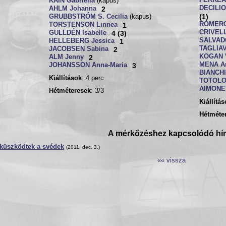
FERREA 
KAIN Gabriella
(kapus)
DECILIO
AHLM Johanna
2
(1)
GRUBBSTRÖM S. Cecilia
(kapus)
ROMERO 
TORSTENSON Linnea
1
CRIVELLI
GULLDÉN Isabelle
4 (3)
SALVAD
HELLEBERG Jessica
1
TAGLIAV
JACOBSEN Sabina
2
KOGAN V
ALM Jenny
2
MENA An
JOHANSSON Anna-Maria
3
BIANCHI 
Kiállítások
: 4 perc
TOTOLO 
AIMONE 
Hétméteresek
: 3/3
Kiállítá
Hétméte
A mérkőzéshez kapcsolódó hí
küszködtek a svédek
(2011. dec. 3.)
«« vissza