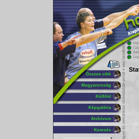
Imp
Cop
Add
Leg
Sta
Összes cikk
Magyarország
Külföld
Képgaléria
Archívum
Keresés