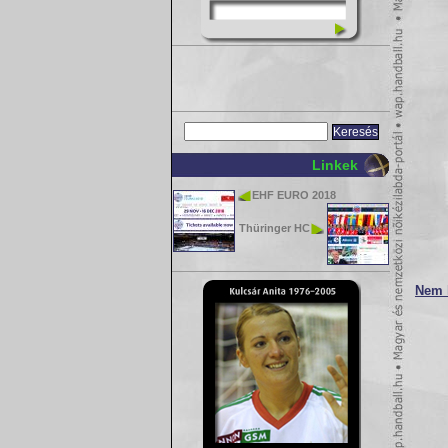
Linkek
EHF EURO 2018
Thüringer HC
Nem 