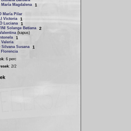
Bibiana Barbara
 María Magdalena
1
María Pilar
 Victoria
1
Ó Luciana
1
INI Solange Betiana
2
alentina
(kapus)
tonela
1
Valeria
Silvana Susana
1
Florencia
sok
: 6 perc
resek
: 2/2
rek