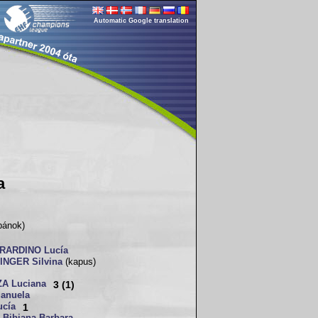
Automatic Google translation
a
pánok)
RARDINO Lucía
NGER Silvina
(kapus)
A Luciana
3 (1)
anuela
cía
1