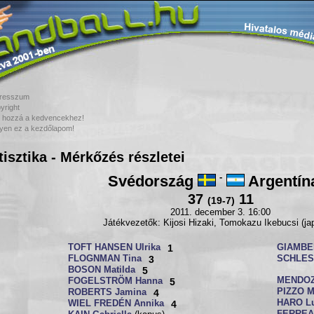
resszum
yright
 hozzá a kedvencekhez!
yen ez a kezdőlapom!
tisztika - Mérkőzés részletei
Svédország
-
Argentín
37
11
(19-7)
2011. december 3. 16:00
Játékvezetők: Kijosi Hizaki, Tomokazu Ikebucsi (ja
TOFT HANSEN Ulrika
1
GIAMBE
FLOGNMAN Tina
3
SCHLESI
BOSON Matilda
5
MENDOZ
FOGELSTRÖM Hanna
5
PIZZO M
ROBERTS Jamina
4
HARO Lu
WIEL FREDÉN Annika
4