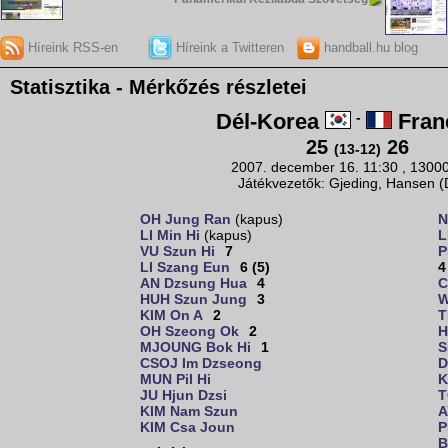
Híreink RSS-en
Híreink a Twitteren
handball.hu blog
Statisztika - Mérkőzés részletei
Dél-Korea
-
Fran
25
26
(13-12)
2007. december 16. 11:30 , 1300
Játékvezetők: Gjeding, Hansen 
OH Jung Ran
(kapus)
N
LI Min Hi
(kapus)
L
VU Szun Hi
7
P
LI Szang Eun
6 (5)
4
AN Dzsung Hua
4
C
HUH Szun Jung
3
W
KIM On A
2
T
OH Szeong Ok
2
H
MJOUNG Bok Hi
1
S
CSOJ Im Dzseong
D
MUN Pil Hi
K
JU Hjun Dzsi
T
KIM Nam Szun
A
KIM Csa Joun
P
B