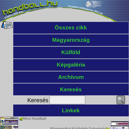
Összes cikk
Magyarország
Külföld
Képgaléria
Archívum
Keresés
Keresés
Linkek
Metz Handball
Pánamerikai Kézilabda Szövetség