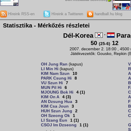
Híreink RSS-en
Híreink a Twitteren
handball.hu blog
Statisztika - Mérkőzés részletei
Dél-Korea
-
Para
50
12
(25-6)
2007. december 2. 18:00 , 4500
Játékvezetők: Gousko, Repkin (
OH Jung Ran
(kapus)
V
LI Min Hi
(kapus)
R
KIM Nam Szun
10
A
PARK Csung Hi
8
A
VU Szun Hi
7
B
MUN Pil Hi
6
F
MJOUNG Bok Hi
4 (1)
C
KIM On A
4 (3)
A
AN Dzsung Hua
3
F
KIM Csa Joun
3
B
HUH Szun Jung
2
C
OH Szeong Ok
1
C
LI Szang Eun
1 (1)
CSOJ Im Dzseong
1 (1)
G
S