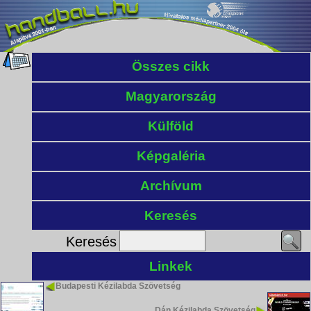
Összes cikk
Magyarország
Külföld
Képgaléria
Archívum
Keresés
Keresés
Linkek
Budapesti Kézilabda Szövetség
Dán Kézilabda Szövetség