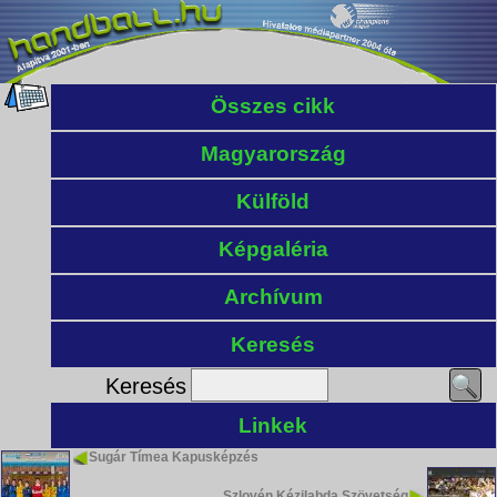
Összes cikk
Magyarország
Külföld
Képgaléria
Archívum
Keresés
Keresés
Linkek
Sugár Tímea Kapusképzés
Szlovén Kézilabda Szövetség