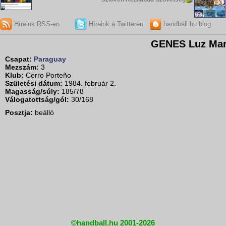
Híreink RSS-en
Híreink a Twitteren
handball.hu blog
GENES Luz Mar
Csapat:
Paraguay
Mezszám:
3
Klub:
Cerro Porteño
Születési dátum:
1984. február 2.
Magasság/súly:
185/78
Válogatottság/gól:
30/168
Posztja:
beálló
©handball.hu 2001-2026