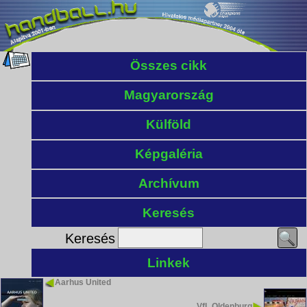
Összes cikk
Magyarország
Külföld
Képgaléria
Archívum
Keresés
Keresés
Linkek
Aarhus United
VfL Oldenburg