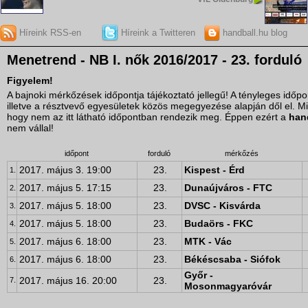
Híreink RSS-en
Híreink a Twitteren
handball.hu blog
Menetrend - NB I. nők 2016/2017 - 23. forduló
Figyelem!
A bajnoki mérkőzések időpontja tájékoztató jellegű! A tényleges idő
illetve a résztvevő egyesületek közös megegyezése alapján dől el. M
hogy nem az itt látható időpontban rendezik meg. Éppen ezért a
han
nem vállal!
időpont
forduló
mérkőzés
2017. május 3. 19:00
23.
Kispest - Érd
1.
2017. május 5. 17:15
23.
Dunaújváros - FTC
2.
2017. május 5. 18:00
23.
DVSC - Kisvárda
3.
2017. május 5. 18:00
23.
Budaörs - FKC
4.
2017. május 6. 18:00
23.
MTK - Vác
5.
2017. május 6. 18:00
23.
Békéscsaba - Siófok
6.
Győr -
2017. május 16. 20:00
23.
7.
Mosonmagyaróvár