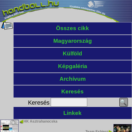
Összes cikk
Magyarország
Külföld
Képgaléria
Archívum
Keresés
Keresés
Linkek
HK Asztrahanocska
Team Esbjerg