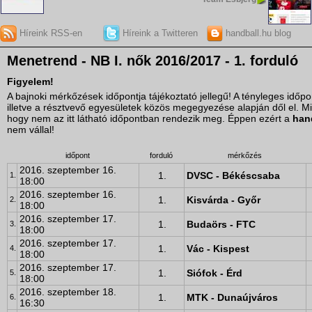
Híreink RSS-en
Híreink a Twitteren
handball.hu blog
Menetrend - NB I. nők 2016/2017 - 1. forduló
Figyelem!
A bajnoki mérkőzések időpontja tájékoztató jellegű! A tényleges idő
illetve a résztvevő egyesületek közös megegyezése alapján dől el. M
hogy nem az itt látható időpontban rendezik meg. Éppen ezért a
han
nem vállal!
időpont
forduló
mérkőzés
2016. szeptember 16.
1.
DVSC - Békéscsaba
1.
18:00
2016. szeptember 16.
1.
Kisvárda - Győr
2.
18:00
2016. szeptember 17.
1.
Budaörs - FTC
3.
18:00
2016. szeptember 17.
1.
Vác - Kispest
4.
18:00
2016. szeptember 17.
1.
Siófok - Érd
5.
18:00
2016. szeptember 18.
1.
MTK - Dunaújváros
6.
16:30