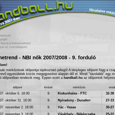
resszum
yright
 hozzá a kedvencekhez!
yen ez a kezdőlapom!
etrend - NBI nők 2007/2008 - 9. forduló
elem!
noki mérkőzések időpontja tájékoztató jellegű! A tényleges időpont függ a cs
vevő egyesületek közös megegyezése alapján dől el. Minél "távolabbi" egy m
tó időpontban rendezik meg. Éppen ezért a
handball.hu
az időpontok helyessé
időpont
forduló
mérkőzés
ere
07. október 6. 18:00
9.
Kiskunhalas - FTC
32-38 
07. október 31. 18:00
9.
Nyíradony - Dunaferr
27-33 
07. november 2. 18:00
9.
Vác - Vasas
30-27 
07. november 3. 18:00
9.
Vásárhely - Békéscsaba
25-22 