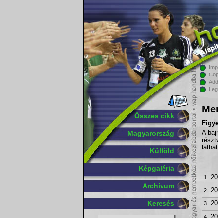
Imp
Cop
Add
Leg
Men
Összes cikk
Figy
Magyarország
A baj
részt
látha
Külföld
Képgaléria
20
1.
Archívum
20
2.
Keresés
20
3.
20
4.