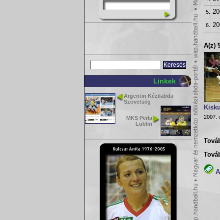
20
5.
20
6.
A(z) 
Linkek
Argentin Kézilabda
Szövetség
Kisk
2007. 
MKS Perła
Lublin
Továb
Tová
A(