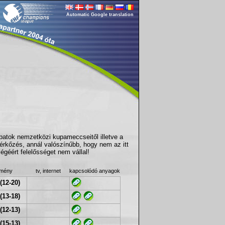
Automatic Google translation
apatok nemzetközi kupameccseitől illetve a
érkőzés, annál valószínűbb, hogy nem az itt
géért felelősséget nem vállal!
dmény
tv, internet
kapcsolódó anyagok
(12-20)
(13-18)
(12-13)
(15-13)