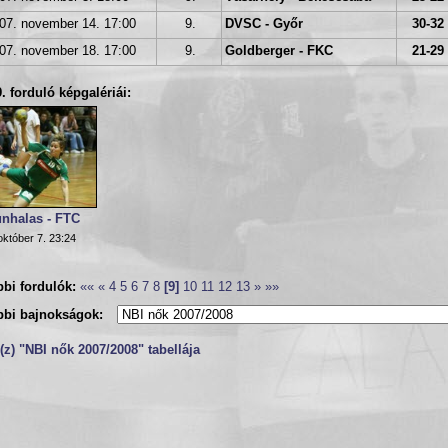
07. november 14. 17:00
9.
DVSC - Győr
30-32 
07. november 18. 17:00
9.
Goldberger - FKC
21-29 
9. forduló képgalériái:
unhalas - FTC
október 7. 23:24
bi fordulók:
««
«
4
5
6
7
8
[9]
10
11
12
13
»
»»
bbi bajnokságok:
z) "NBI nők 2007/2008" tabellája