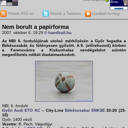
Híreink RSS-en
Híreink a Twitteren
handball.hu blog
Nem borult a papírforma
2007. október 6. 19:29
© handball.hu
Az NBI 6. fordulójának utolsó mérkőzésén a
Győr
fogadta a
Békéscsabát
, és fölényesen győzött. A 9. (előrehozott) körben
a
Ferencváros a Kiskunhalas
vendégeként szintén
megerőltetés nélkül diadalmaskodott.
NBI, 6. forduló
Győri Audi ETO KC
– City-Line
Békéscsabai ENKSE
33-20 (15-
10)
Győr, 1400 néző
Vezette:
B. Pech, Vágvölgyi