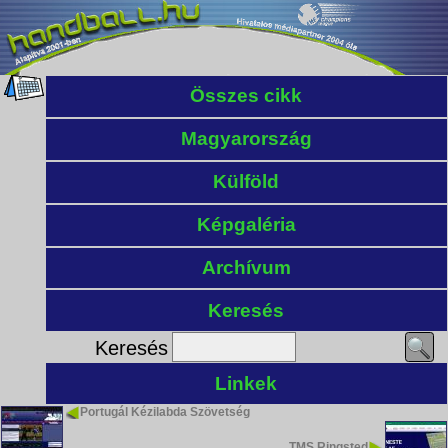
Összes cikk
Magyarország
Külföld
Képgaléria
Archívum
Keresés
Keresés
Linkek
Portugál Kézilabda Szövetség
TMS Ringsted