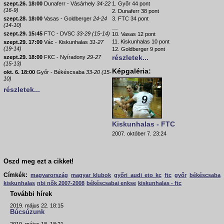
szept.26. 18:00
Dunaferr - Vásárhely
34-22
1. Győr 44 pont
(16-9)
2. Dunaferr 38 pont
szept.28. 18:00
Vasas - Goldberger
24-24
3. FTC 34 pont
(14-10)
...
szept.29. 15:45
FTC - DVSC
33-29 (15-14)
10. Vasas 12 pont
11. Kiskunhalas 10 pont
szept.29. 17:00
Vác - Kiskunhalas
31-27
(19-14)
12. Goldberger 9 pont
részletek...
szept.29. 18:00
FKC - Nyíradony
29-27
(15-13)
Képgaléria:
okt. 6. 18:00
Győr - Békéscsaba
33-20 (15-
10)
részletek...
Kiskunhalas - FTC
2007. október 7. 23:24
Oszd meg ezt a cikket!
Címkék:
magyarország
magyar klubok
győri audi eto kc
ftc
győr
békéscsaba
kiskunhalas
nbi nők 2007-2008
békéscsabai enkse
kiskunhalas - ftc
További hírek
2019. május 22. 18:15
Búcsúzunk