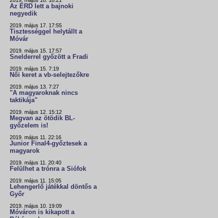
2019. május 18. 18:21
Az ÉRD lett a bajnoki
negyedik
2019. május 17. 17:55
Tisztességgel helytállt a
Móvár
2019. május 15. 17:57
Snelderrel győzött a Fradi
2019. május 15. 7:19
Női keret a vb-selejtezőkre
2019. május 13. 7:27
"A magyaroknak nincs
taktikája"
2019. május 12. 15:12
Megvan az ötödik BL-
győzelem is!
2019. május 11. 22:16
Junior Final4-győztesek a
magyarok
2019. május 11. 20:40
Felülhet a trónra a Siófok
2019. május 11. 15:05
Lehengerlő játékkal döntős a
Győr
2019. május 10. 19:09
Móváron is kikapott a