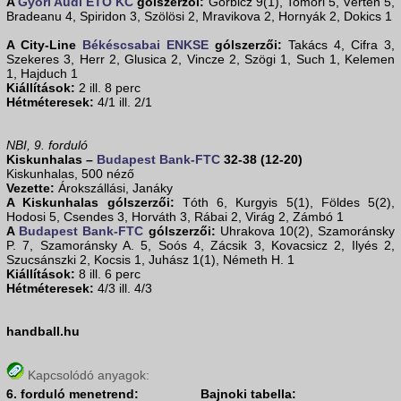
A
Győri Audi ETO KC
gólszerzői:
Görbicz 9(1), Tomori 5, Vérten 5,
Bradeanu 4, Spiridon 3, Szölösi 2, Mravikova 2, Hornyák 2, Dokics 1
A City-Line
Békéscsabai ENKSE
gólszerzői:
Takács 4, Cifra 3,
Szekeres 3, Herr 2, Glusica 2, Vincze 2, Szögi 1, Such 1, Kelemen
1, Hajduch 1
Kiállítások:
2 ill. 8 perc
Hétméteresek:
4/1 ill. 2/1
NBI, 9. forduló
Kiskunhalas –
Budapest Bank-FTC
32-38 (12-20)
Kiskunhalas, 500 néző
Vezette:
Árokszállási, Janáky
A Kiskunhalas gólszerzői:
Tóth 6, Kurgyis 5(1), Földes 5(2),
Hodosi 5, Csendes 3, Horváth 3, Rábai 2, Virág 2, Zámbó 1
A
Budapest Bank-FTC
gólszerzői:
Uhrakova 10(2), Szamoránsky
P. 7, Szamoránsky A. 5, Soós 4, Zácsik 3, Kovacsicz 2, Ilyés 2,
Szucsánszki 2, Kocsis 1, Juhász 1(1), Németh H. 1
Kiállítások:
8 ill. 6 perc
Hétméteresek:
4/3 ill. 4/3
handball.hu
Kapcsolódó anyagok:
6. forduló menetrend:
Bajnoki tabella: