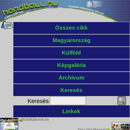
Összes cikk
Magyarország
Külföld
Képgaléria
Archívum
Keresés
Keresés
Linkek
Edzőtáborok.hu
Time Out Magazin