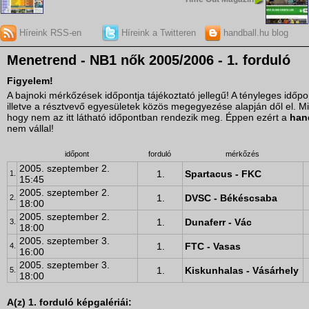
Híreink RSS-en
Híreink a Twitteren
handball.hu blog
Menetrend - NB1 nők 2005/2006 - 1. forduló
Figyelem!
A bajnoki mérkőzések időpontja tájékoztató jellegű! A tényleges idő
illetve a résztvevő egyesületek közös megegyezése alapján dől el. M
hogy nem az itt látható időpontban rendezik meg. Éppen ezért a
han
nem vállal!
időpont
forduló
mérkőzés
2005. szeptember 2.
1.
Spartacus - FKC
1.
15:45
2005. szeptember 2.
1.
DVSC - Békéscsaba
2.
18:00
2005. szeptember 2.
1.
Dunaferr - Vác
3.
18:00
2005. szeptember 3.
1.
FTC - Vasas
4.
16:00
2005. szeptember 3.
1.
Kiskunhalas - Vásárhely
5.
18:00
A(z) 1. forduló képgalériái: