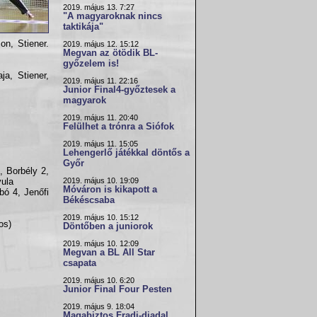
2019. május 13. 7:27
"A magyaroknak nincs
taktikája"
on, Stiener.
2019. május 12. 15:12
Megvan az ötödik BL-
győzelem is!
a, Stiener,
2019. május 11. 22:16
Junior Final4-győztesek a
magyarok
2019. május 11. 20:40
Felülhet a trónra a Siófok
2019. május 11. 15:05
Lehengerlő játékkal döntős a
Győr
, Borbély 2,
2019. május 10. 19:09
yula
Móváron is kikapott a
bó 4, Jenőfi
Békéscsaba
2019. május 10. 15:12
os)
Döntőben a juniorok
2019. május 10. 12:09
Megvan a BL All Star
csapata
2019. május 10. 6:20
Junior Final Four Pesten
2019. május 9. 18:04
Magabiztos Fradi-diadal