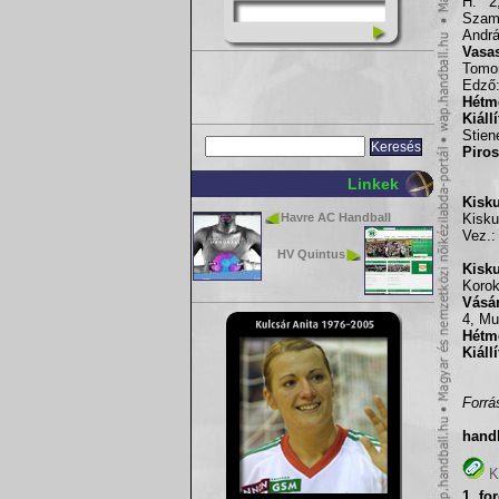
H. 2
Szam
Andr
Vasa
Tomor
Edző:
Hétm
Kiáll
Stien
Piros
Linkek
Kisku
Havre AC Handball
Kisku
Vez.:
HV Quintus
Kisk
Korok
Vásár
4, Mu
Hétm
Kiáll
Forr
hand
K
1. fo