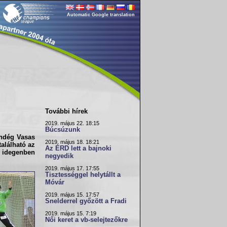
Automatic Google translation
További hírek
2019. május 22. 18:15
Búcsúzunk
endég
Vasas
2019. május 18. 18:21
található az
Az ÉRD lett a bajnoki
 idegenben
negyedik
2019. május 17. 17:55
Tisztességgel helytállt a
Móvár
2019. május 15. 17:57
Snelderrel győzött a Fradi
2019. május 15. 7:19
Női keret a vb-selejtezőkre