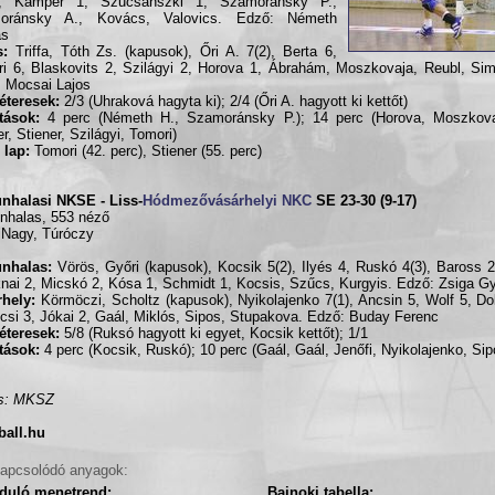
, Kamper 1, Szucsánszki 1, Szamoránsky P.,
oránsky A., Kovács, Valovics. Edző: Németh
ás
s:
Triffa, Tóth Zs. (kapusok), Őri A. 7(2), Berta 6,
i 6, Blaskovits 2, Szilágyi 2, Horova 1, Ábrahám, Moszkovaja, Reubl, Sim
 Mocsai Lajos
éteresek:
2/3 (Uhraková hagyta ki); 2/4 (Őri A. hagyott ki kettőt)
ítások:
4 perc (Németh H., Szamoránsky P.); 14 perc (Horova, Moszkovaj
er, Stiener, Szilágyi, Tomori)
 lap:
Tomori (42. perc), Stiener (55. perc)
nhalasi NKSE - Liss-
Hódmezővásárhelyi NKC
SE 23-30 (9-17)
nhalas, 553 néző
 Nagy, Túróczy
unhalas:
Vörös, Győri (kapusok), Kocsik 5(2), Ilyés 4, Ruskó 4(3), Baross 2
nai 2, Micskó 2, Kósa 1, Schmidt 1, Kocsis, Szűcs, Kurgyis. Edző: Zsiga G
hely:
Körmöczi, Scholtz (kapusok), Nyikolajenko 7(1), Ancsin 5, Wolf 5, Do
csi 3, Jókai 2, Gaál, Miklós, Sipos, Stupakova. Edző: Buday Ferenc
éteresek:
5/8 (Ruksó hagyott ki egyet, Kocsik kettőt); 1/1
ítások:
4 perc (Kocsik, Ruskó); 10 perc (Gaál, Gaál, Jenőfi, Nyikolajenko, Sip
ás: MKSZ
ball.hu
apcsolódó anyagok:
rduló menetrend:
Bajnoki tabella: