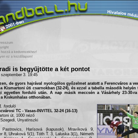
resszum
yright
 hozzá a kedvencekhez!
yen ez a kezdőlapom!
radi is begyűjtötte a két pontot
 szeptember 3. 19:45
en, de gyors hajrával nyolcgólos győzelmet aratott a
Ferencváros
a v
t a Kismartoni úti csarnokban (32-24), és ezzel a tabella második helyén 
gi egyetlen forduló után. A nap másik meccsén a
Vásárhely
23-30-ra
 a
Kiskunhalas
otthonában.
1. forduló
cvárosi TC - Vasas-INVITEL 32-24 (16-13)
rtoni út, 1000 néző
 Szegedi, Unyatinszki
Pastrovics, Harísová (kapusok), Mravíková 9,
er 8, Uhraková 5(1), Tóth T. 3, Laluska 3(1), Németh