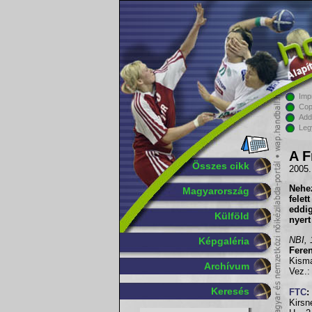
Imp
Cop
Add
Leg
A F
Összes cikk
2005.
Nehez
Magyarország
felet
eddi
Külföld
nyert
NBI, 
Képgaléria
Feren
Kisma
Archívum
Vez.:
Keresés
FTC
:
Kirsn