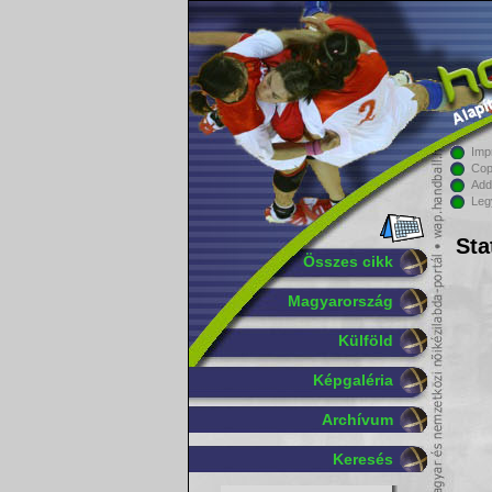
Imp
Cop
Add
Leg
Sta
Összes cikk
Magyarország
Külföld
Képgaléria
Archívum
Keresés