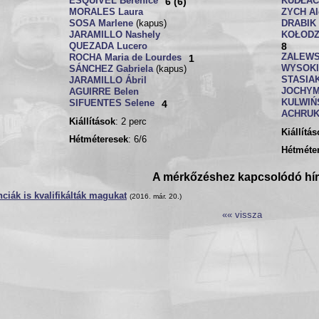
ESQUIVEL Berenice
6 (6)
KUDŁACZ
MORALES Laura
ZYCH Al
SOSA Marlene
(kapus)
DRABIK 
JARAMILLO Nashely
KOŁODZI
8
QUEZADA Lucero
ZALEWS
ROCHA Maria de Lourdes
1
WYSOKI
SÁNCHEZ Gabriela
(kapus)
STASIAK
JARAMILLO Ábril
JOCHYM
AGUIRRE Belen
KULWIŃS
SIFUENTES Selene
4
ACHRUK
Kiállítások
: 2 perc
Kiállítá
Hétméteresek
: 6/6
Hétméte
A mérkőzéshez kapcsolódó hí
nciák is kvalifikálták magukat
(2016. már. 20.)
«« vissza