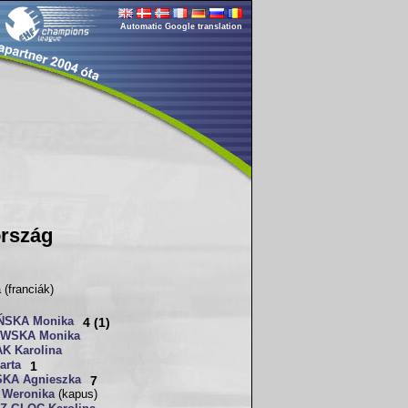
Automatic Google translation
rszág
(franciák)
ŃSKA Monika
4 (1)
WSKA Monika
K Karolina
arta
1
KA Agnieszka
7
Weronika
(kapus)