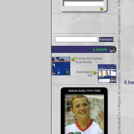
Linkek
Görög Kézilabda
Szövetség
Spårvägen
HF
A fra