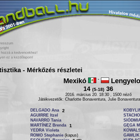
resszum
yright
 hozzá a kedvencekhez!
yen ez a kezdőlapom!
tisztika - Mérkőzés részletei
Mexikó
-
Lengyelo
14
36
(5-18)
2016. március 20. 18:30 , 1500 néző
Játékvezetők: Charlotte Bonaventura, Julie Bonaventura 
DELGADO Ana
2
KOBYLI
AGUIRRE Itzel
STACHO
NAVARRO Tania
SIÓDMIA
MARTÍNEZ Brenda
1
GĘGA M
YEDRA Violeta
KOWALS
ROMO Stephanie
(kapus)
GAWLIK 