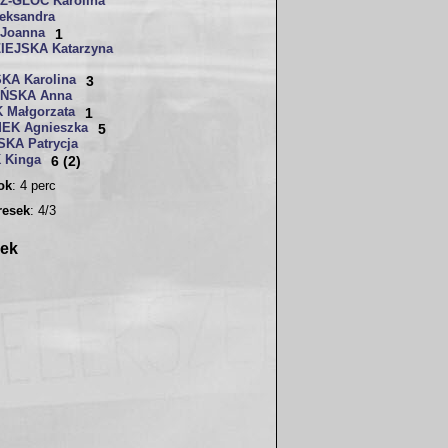
-GLOC Karolina
eksandra
Joanna
1
EJSKA Katarzyna
KA Karolina
3
ŃSKA Anna
 Małgorzata
1
EK Agnieszka
5
KA Patrycja
 Kinga
6 (2)
sok
: 4 perc
resek
: 4/3
rek