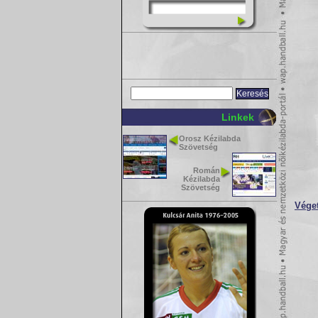
Linkek
Orosz Kézilabda
Szövetség
Román
Kézilabda
Szövetség
Véget