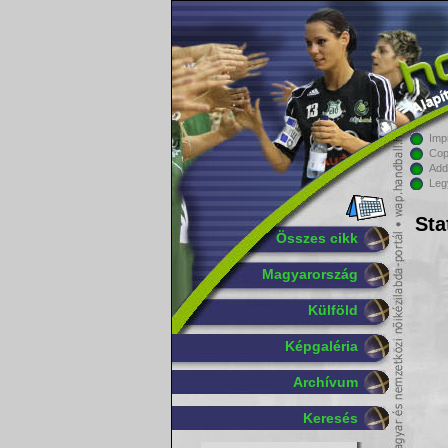
Imp
Cop
Add
Leg
Sta
Összes cikk
Magyarország
Külföld
Képgaléria
Archívum
Keresés