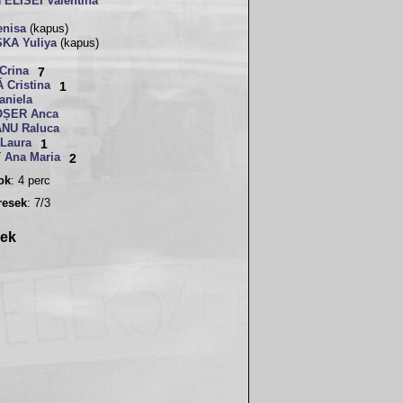
ELISEI Valentina
nisa
(kapus)
KA Yuliya
(kapus)
Crina
7
 Cristina
1
aniela
ȘER Anca
NU Raluca
Laura
1
Ana Maria
2
sok
: 4 perc
resek
: 7/3
rek