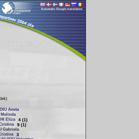
Automatic Google translation
dek)
OIU Aneta
Melinda
I Eliza
4 (1)
ristina
9 (1)
 Gabriela
ristina
3