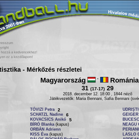
resszum
yright
 hozzá a kedvencekhez!
yen ez a kezdőlapom!
tisztika - Mérkőzés részletei
Magyarország
-
Románia
31
29
(17-17)
2018. december 12. 18:00 , 1844 néző
Játékvezetők: Maria Bennani, Safia Bennani (své
TÓVIZI Petra
2
UDRIŞTI
SCHATZL Nadine
6
GEIGER 
KOVACSICS Anikó
5
BUCESCH
BÍRÓ Blanka
(kapus)
NEAGU C
ORBÁN Adrienn
PERIANU
KISS Éva
(kapus)
LASLO C