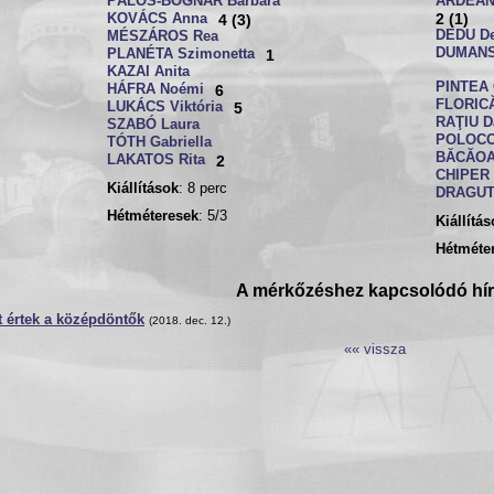
PÁLOS-BOGNÁR Barbara
ARDEAN 
2 (1)
KOVÁCS Anna
4 (3)
DEDU De
MÉSZÁROS Rea
DUMANS
PLANÉTA Szimonetta
1
KAZAI Anita
PINTEA 
HÁFRA Noémi
6
FLORICĂ
LUKÁCS Viktória
5
RAŢIU D
SZABÓ Laura
POLOCO
TÓTH Gabriella
BĂCĂOA
LAKATOS Rita
2
CHIPER 
Kiállítások
: 8 perc
DRAGUT 
Hétméteresek
: 5/3
Kiállítá
Hétméte
A mérkőzéshez kapcsolódó hí
 értek a középdöntők
(2018. dec. 12.)
«« vissza